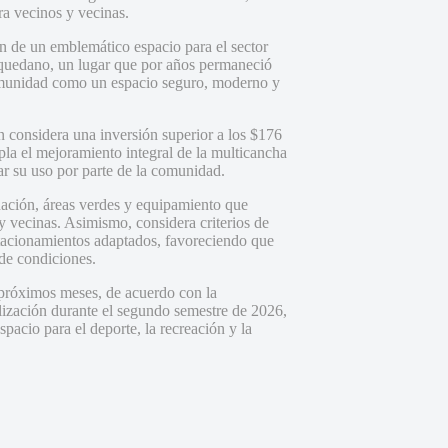
a vecinos y vecinas.
 de un emblemático espacio para el sector
Baquedano, un lugar que por años permaneció
comunidad como un espacio seguro, moderno y
n considera una inversión superior a los $176
la el mejoramiento integral de la multicancha
ar su uso por parte de la comunidad.
nación, áreas verdes y equipamiento que
y vecinas. Asimismo, considera criterios de
stacionamientos adaptados, favoreciendo que
 de condiciones.
 próximos meses, de acuerdo con la
alización durante el segundo semestre de 2026,
acio para el deporte, la recreación y la