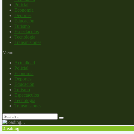
Policial
Economía
Deportes
Educación
Turismo
Espectáculos
Tecnología
Transmisiones
Menu
Actualidad
Policial
Economía
Deportes
Educación
Turismo
Espectáculos
Tecnología
Transmisiones
Breaking