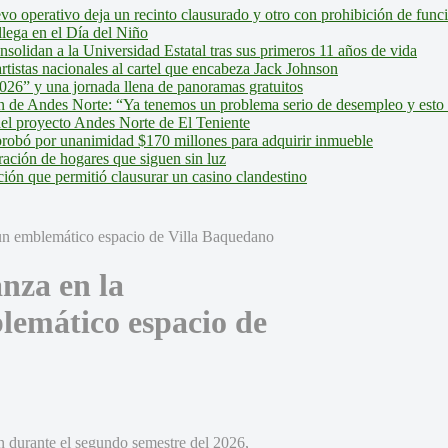
evo operativo deja un recinto clausurado y otro con prohibición de fun
lega en el Día del Niño
olidan a la Universidad Estatal tras sus primeros 11 años de vida
tistas nacionales al cartel que encabeza Jack Johnson
026” y una jornada llena de panoramas gratuitos
ión de Andes Norte: “Ya tenemos un problema serio de desempleo y esto
del proyecto Andes Norte de El Teniente
robó por unanimidad $170 millones para adquirir inmueble
ción de hogares que siguen sin luz
ión que permitió clausurar un casino clandestino
nza en la
lemático espacio de
ón durante el segundo semestre del 2026,