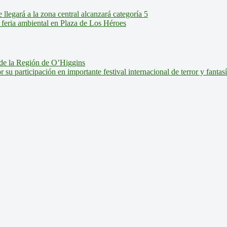
legará a la zona central alcanzará categoría 5
feria ambiental en Plaza de Los Héroes
de la Región de O’Higgins
u participación en importante festival internacional de terror y fantas