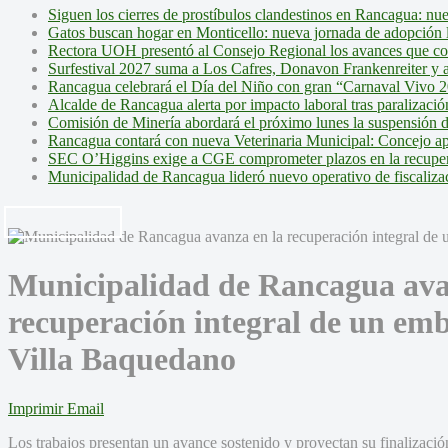
Siguen los cierres de prostíbulos clandestinos en Rancagua: nu
Gatos buscan hogar en Monticello: nueva jornada de adopción l
Rectora UOH presentó al Consejo Regional los avances que cons
Surfestival 2027 suma a Los Cafres, Donavon Frankenreiter y ar
Rancagua celebrará el Día del Niño con gran “Carnaval Vivo 2
Alcalde de Rancagua alerta por impacto laboral tras paralizac
Comisión de Minería abordará el próximo lunes la suspensión 
Rancagua contará con nueva Veterinaria Municipal: Concejo ap
SEC O’Higgins exige a CGE comprometer plazos en la recupera
Municipalidad de Rancagua lideró nuevo operativo de fiscalizac
Municipalidad de Rancagua ava
recuperación integral de un emb
Villa Baquedano
Imprimir
Email
Los trabajos presentan un avance sostenido y proyectan su finalizaci