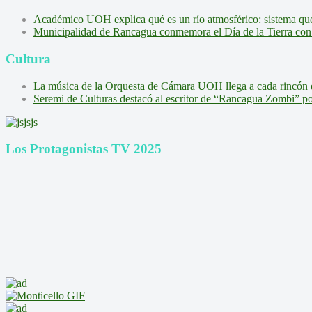
Académico UOH explica qué es un río atmosférico: sistema que l
Municipalidad de Rancagua conmemora el Día de la Tierra con 
Cultura
La música de la Orquesta de Cámara UOH llega a cada rincón 
Seremi de Culturas destacó al escritor de “Rancagua Zombi” por s
Los Protagonistas TV 2025