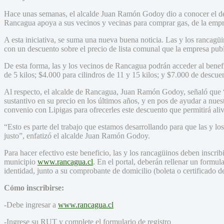
Hace unas semanas, el alcalde Juan Ramón Godoy dio a conocer el de
Rancagua apoya a sus vecinos y vecinas para comprar gas, de la emp
A esta iniciativa, se suma una nueva buena noticia. Las y los rancagü
con un descuento sobre el precio de lista comunal que la empresa pub
De esta forma, las y los vecinos de Rancagua podrán acceder al benef
de 5 kilos; $4.000 para cilindros de 11 y 15 kilos; y $7.000 de descuen
Al respecto, el alcalde de Rancagua, Juan Ramón Godoy, señaló que 
sustantivo en su precio en los últimos años, y en pos de ayudar a nue
convenio con Lipigas para ofrecerles este descuento que permitirá alivi
“Esto es parte del trabajo que estamos desarrollando para que las y l
justo”, enfatizó el alcalde Juan Ramón Godoy.
Para hacer efectivo este beneficio, las y los rancagüinos deben inscrib
municipio
www.rancagua.cl
. En el portal, deberán rellenar un formul
identidad, junto a su comprobante de domicilio (boleta o certificado de
Cómo inscribirse:
-Debe ingresar a
www.rancagua.cl
-Ingrese su RUT y complete el formulario de registro