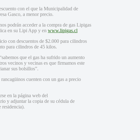
scuento con el que la Municipalidad de
resa Gasco, a menor precio.
inos podrán acceder a la compra de gas Lipigas
lica en su Lipi App y en
www.lipigas.cl
icio con descuentos de $2.000 para cilindros
to para cilindros de 45 kilos.
“sabemos que el gas ha sufrido un aumento
stros vecinos y vecinas es que firmamos este
anar sus bolsillos”.
os rancagüinos cuenten con un gas a precio
irse en la página web del
ario y adjuntar la copia de su cédula de
 residencia).