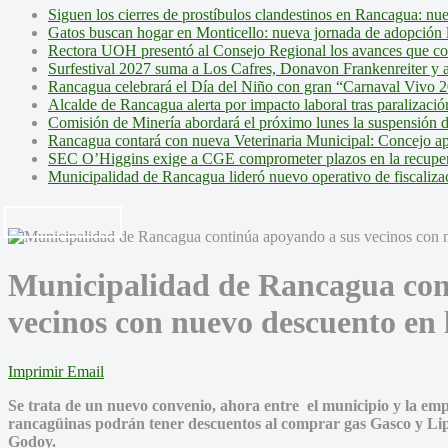
Siguen los cierres de prostíbulos clandestinos en Rancagua: nu
Gatos buscan hogar en Monticello: nueva jornada de adopción l
Rectora UOH presentó al Consejo Regional los avances que cons
Surfestival 2027 suma a Los Cafres, Donavon Frankenreiter y ar
Rancagua celebrará el Día del Niño con gran “Carnaval Vivo 2
Alcalde de Rancagua alerta por impacto laboral tras paralizac
Comisión de Minería abordará el próximo lunes la suspensión 
Rancagua contará con nueva Veterinaria Municipal: Concejo ap
SEC O’Higgins exige a CGE comprometer plazos en la recupera
Municipalidad de Rancagua lideró nuevo operativo de fiscalizac
Municipalidad de Rancagua con
vecinos con nuevo descuento en 
Imprimir
Email
Se trata de un nuevo convenio, ahora entre el municipio y la empr
rancagüinas podrán tener descuentos al comprar gas Gasco y Lip
Godoy.