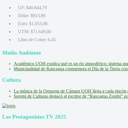
UF:
$40.844,79
Dólar:
$913,86
Euro:
$1.053,08
UTM:
$71.649,00
Libra de Cobre:
6,45
Medio Ambiente
Académico UOH explica qué es un río atmosférico: sistema que l
Municipalidad de Rancagua conmemora el Día de la Tierra con 
Cultura
La música de la Orquesta de Cámara UOH llega a cada rincón 
Seremi de Culturas destacó al escritor de “Rancagua Zombi” por s
Los Protagonistas TV 2025