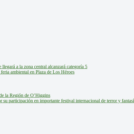
legará a la zona central alcanzará categoría 5
feria ambiental en Plaza de Los Héroes
de la Región de O’Higgins
u participación en importante festival internacional de terror y fantas