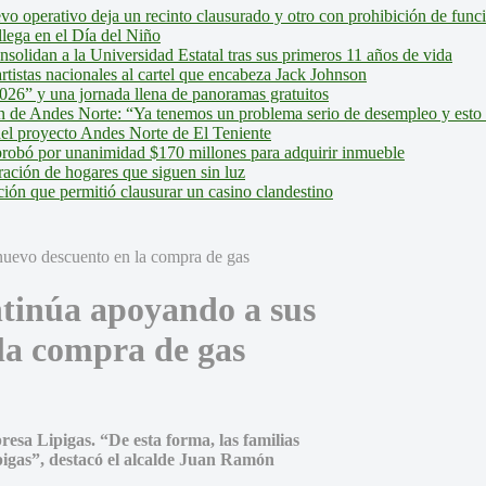
evo operativo deja un recinto clausurado y otro con prohibición de fun
lega en el Día del Niño
olidan a la Universidad Estatal tras sus primeros 11 años de vida
tistas nacionales al cartel que encabeza Jack Johnson
026” y una jornada llena de panoramas gratuitos
ión de Andes Norte: “Ya tenemos un problema serio de desempleo y esto
del proyecto Andes Norte de El Teniente
robó por unanimidad $170 millones para adquirir inmueble
ción de hogares que siguen sin luz
ión que permitió clausurar un casino clandestino
tinúa apoyando a sus
la compra de gas
esa Lipigas. “De esta forma, las familias
igas”, destacó el alcalde Juan Ramón