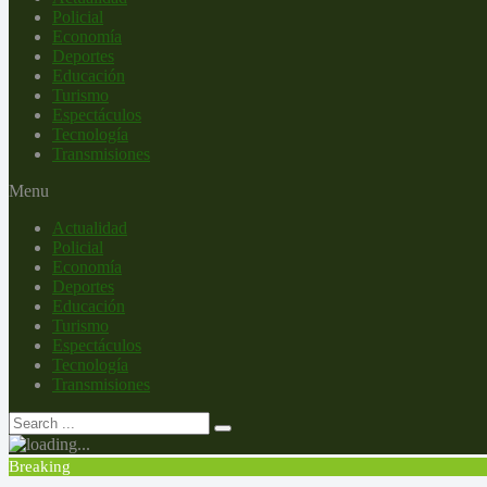
Policial
Economía
Deportes
Educación
Turismo
Espectáculos
Tecnología
Transmisiones
Menu
Actualidad
Policial
Economía
Deportes
Educación
Turismo
Espectáculos
Tecnología
Transmisiones
Breaking