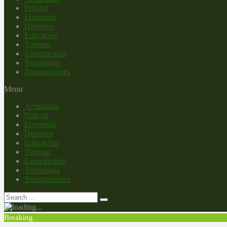
Policial
Economía
Deportes
Educación
Turismo
Espectáculos
Tecnología
Transmisiones
Menu
Actualidad
Policial
Economía
Deportes
Educación
Turismo
Espectáculos
Tecnología
Transmisiones
Breaking