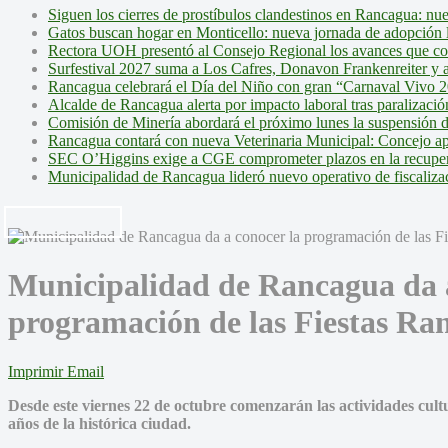
Siguen los cierres de prostíbulos clandestinos en Rancagua: nu
Gatos buscan hogar en Monticello: nueva jornada de adopción l
Rectora UOH presentó al Consejo Regional los avances que cons
Surfestival 2027 suma a Los Cafres, Donavon Frankenreiter y ar
Rancagua celebrará el Día del Niño con gran “Carnaval Vivo 2
Alcalde de Rancagua alerta por impacto laboral tras paralizac
Comisión de Minería abordará el próximo lunes la suspensión 
Rancagua contará con nueva Veterinaria Municipal: Concejo ap
SEC O’Higgins exige a CGE comprometer plazos en la recupera
Municipalidad de Rancagua lideró nuevo operativo de fiscalizac
Municipalidad de Rancagua da a
programación de las Fiestas Ra
Imprimir
Email
Desde este viernes 22 de octubre comenzarán las actividades cultu
años de la histórica ciudad.