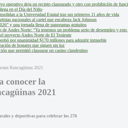
evo operativo deja un recinto clausurado y otro con prohibición de fun
lega en el Día del Niño
olidan a la Universidad Estatal tras sus primeros 11 años de vida
tistas nacionales al cartel que encabeza Jack Johnson
026” y una jornada llena de panoramas gratuitos
ión de Andes Norte: “Ya tenemos un problema serio de desempleo y esto
del proyecto Andes Norte de El Teniente
robó por unanimidad $170 millones para adquirir inmueble
ción de hogares que siguen sin luz
ión que permitió clausurar un casino clandestino
 conocer la
ncagüinas 2021
rales y deportivas para celebrar los 278