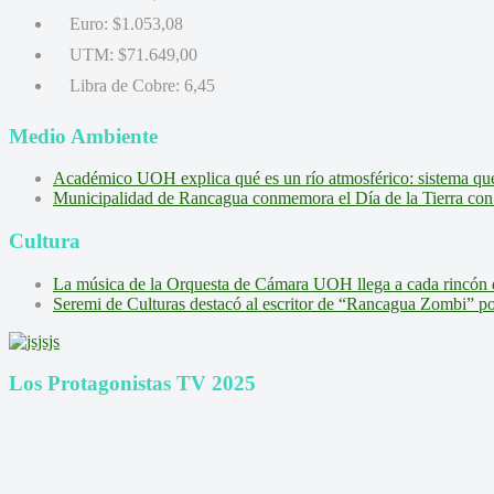
Euro:
$1.053,08
UTM:
$71.649,00
Libra de Cobre:
6,45
Medio Ambiente
Académico UOH explica qué es un río atmosférico: sistema que l
Municipalidad de Rancagua conmemora el Día de la Tierra con 
Cultura
La música de la Orquesta de Cámara UOH llega a cada rincón 
Seremi de Culturas destacó al escritor de “Rancagua Zombi” por s
Los Protagonistas TV 2025