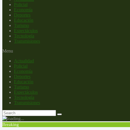
Policial
Economía
Deportes
Educación
Turismo
Espectáculos
Tecnología
Transmisiones
Menu
Actualidad
Policial
Economía
Deportes
Educación
Turismo
Espectáculos
Tecnología
Transmisiones
Breaking