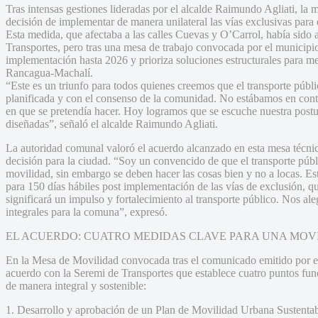
Tras intensas gestiones lideradas por el alcalde Raimundo Agliati, la 
decisión de implementar de manera unilateral las vías exclusivas para e
Esta medida, que afectaba a las calles Cuevas y O’Carrol, había sido 
Transportes, pero tras una mesa de trabajo convocada por el municipi
implementación hasta 2026 y prioriza soluciones estructurales para m
Rancagua-Machalí.
“Este es un triunfo para todos quienes creemos que el transporte públ
planificada y con el consenso de la comunidad. No estábamos en contr
en que se pretendía hacer. Hoy logramos que se escuche nuestra postu
diseñadas”, señaló el alcalde Raimundo Agliati.
La autoridad comunal valoró el acuerdo alcanzado en esta mesa técnic
decisión para la ciudad. “Soy un convencido de que el transporte públ
movilidad, sin embargo se deben hacer las cosas bien y no a locas. Es
para 150 días hábiles post implementación de las vías de exclusión, q
significará un impulso y fortalecimiento al transporte público. Nos al
integrales para la comuna”, expresó.
EL ACUERDO: CUATRO MEDIDAS CLAVE PARA UNA MOV
En la Mesa de Movilidad convocada tras el comunicado emitido por el
acuerdo con la Seremi de Transportes que establece cuatro puntos fu
de manera integral y sostenible:
1. Desarrollo y aprobación de un Plan de Movilidad Urbana Sustentab