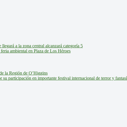
legará a la zona central alcanzará categoría 5
feria ambiental en Plaza de Los Héroes
de la Región de O’Higgins
u participación en importante festival internacional de terror y fantas