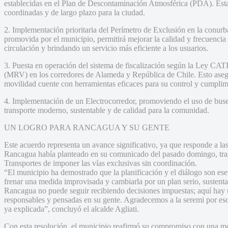
establecidas en el Plan de Descontaminación Atmosférica (PDA). Esta 
coordinadas y de largo plazo para la ciudad.
2. Implementación prioritaria del Perímetro de Exclusión en la conu
promovida por el municipio, permitirá mejorar la calidad y frecuencia 
circulación y brindando un servicio más eficiente a los usuarios.
3. Puesta en operación del sistema de fiscalización según la Ley CAT
(MRV) en los corredores de Alameda y República de Chile. Esto aseg
movilidad cuente con herramientas eficaces para su control y cumplim
4. Implementación de un Electrocorredor, promoviendo el uso de buses 
transporte moderno, sustentable y de calidad para la comunidad.
UN LOGRO PARA RANCAGUA Y SU GENTE
Este acuerdo representa un avance significativo, ya que responde a la
Rancagua había planteado en su comunicado del pasado domingo, tras 
Transportes de imponer las vías exclusivas sin coordinación.
“El municipio ha demostrado que la planificación y el diálogo son es
frenar una medida improvisada y cambiarla por un plan serio, sustent
Rancagua no puede seguir recibiendo decisiones impuestas; aquí hay 
responsables y pensadas en su gente. Agradecemos a la seremi por esc
ya explicada”, concluyó el alcalde Agliati.
Con esta resolución, el municipio reafirmó su compromiso con una mov