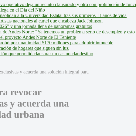
evo operativo deja un recinto clausurado y otro con prohibición de fun
lega en el Día del Niño
olidan a la Universidad Estatal tras sus primeros 11 años de vida
tistas nacionales al cartel que encabeza Jack Johnson
026” y una jornada llena de panoramas gratuitos
ión de Andes Norte: “Ya tenemos un problema serio de desempleo y esto
del proyecto Andes Norte de El Teniente
robó por unanimidad $170 millones para adquirir inmueble
ción de hogares que siguen sin luz
ión que permitió clausurar un casino clandestino
ra revocar
as y acuerda una
idad urbana