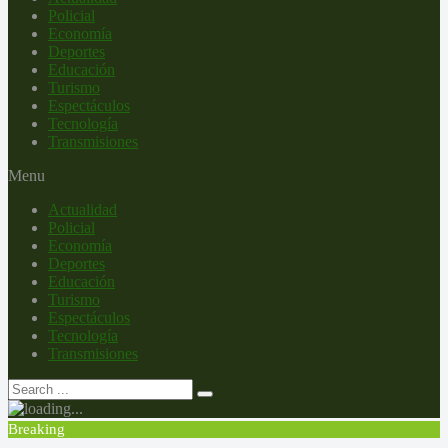
Policial
Economía
Deportes
Educación
Turismo
Espectáculos
Tecnología
Transmisiones
Menu
Actualidad
Policial
Economía
Deportes
Educación
Turismo
Espectáculos
Tecnología
Transmisiones
Breaking