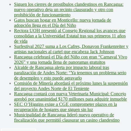
Siguen los cierres de prostíbulos clandestinos en Rancagua:
nuevo operativo deja un recinto clausurado y otro con
prohibición de funcionamiento
Gatos buscan hogar en Monticello: nueva jornada de
adopción llega en el Día del Niño
Rectora UOH presentó al Consejo Regional los avances que
consolidan a la Universidad Estatal tras sus primeros 11 años
de vida
Surfestival 2027 suma a Los Cafres, Donavon Frankenreiter y
artistas nacionales al cartel que encabeza Jack Johnson
Rancagua celebrará el Día del Niño con gran “Carnaval Vivo
2026” y una jornada llena de panoramas gratuitos
Alcalde de Rancagua alerta por impacto laboral tras
paralización de Andes Norte: “Ya tenemos un problema serio
de desempleo y esto puede agravarlo
Comisión de Minería abordará el próximo lunes la suspensión
del proyecto Andes Norte de El Teniente
Rancagua contará con nueva Veterinaria Municipal: Concejo
aprobó por unanimidad $170 millones para adquirir inmueble
SEC O’Higgins exige a CGE comprometer plazos en la
recuperación de hogares que siguen sin luz
Municipalidad de Rancagua lideró nuevo operativo de
fiscalización que permitió clausurar un casino clandestino