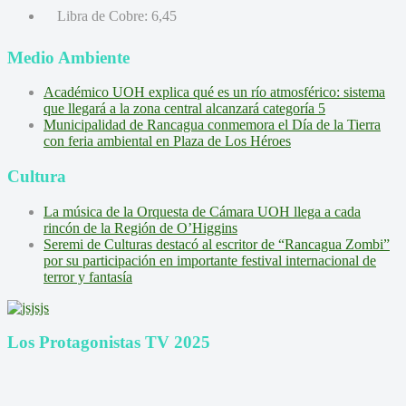
Libra de Cobre:
6,45
Medio Ambiente
Académico UOH explica qué es un río atmosférico: sistema
que llegará a la zona central alcanzará categoría 5
Municipalidad de Rancagua conmemora el Día de la Tierra
con feria ambiental en Plaza de Los Héroes
Cultura
La música de la Orquesta de Cámara UOH llega a cada
rincón de la Región de O’Higgins
Seremi de Culturas destacó al escritor de “Rancagua Zombi”
por su participación en importante festival internacional de
terror y fantasía
Los Protagonistas TV 2025