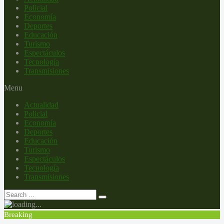
Policial
Economía
Deportes
Educación
Turismo
Espectáculos
Tecnología
Transmisiones
Menu
Actualidad
Policial
Economía
Deportes
Educación
Turismo
Espectáculos
Tecnología
Transmisiones
Breaking