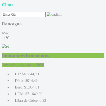
Clima
Rancagua
now
11℃
Indicadores Económicos
Jueves 6 de Agosto de 2026
UF:
$40.844,79
Dólar:
$914,46
Euro:
$1.054,01
UTM:
$71.649,00
Libra de Cobre:
6,32