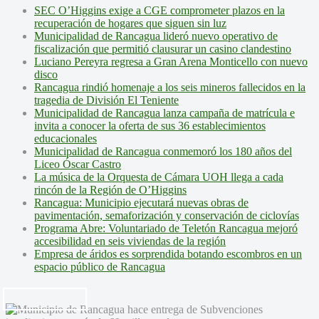
SEC O’Higgins exige a CGE comprometer plazos en la
recuperación de hogares que siguen sin luz
Municipalidad de Rancagua lideró nuevo operativo de
fiscalización que permitió clausurar un casino clandestino
Luciano Pereyra regresa a Gran Arena Monticello con nuevo
disco
Rancagua rindió homenaje a los seis mineros fallecidos en la
tragedia de División El Teniente
Municipalidad de Rancagua lanza campaña de matrícula e
invita a conocer la oferta de sus 36 establecimientos
educacionales
Municipalidad de Rancagua conmemoró los 180 años del
Liceo Óscar Castro
La música de la Orquesta de Cámara UOH llega a cada
rincón de la Región de O’Higgins
Rancagua: Municipio ejecutará nuevas obras de
pavimentación, semaforización y conservación de ciclovías
Programa Abre: Voluntariado de Teletón Rancagua mejoró
accesibilidad en seis viviendas de la región
Empresa de áridos es sorprendida botando escombros en un
espacio público de Rancagua