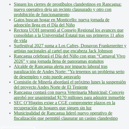
Siguen los cierres de prostíbulos clandestinos en Rancagua:
nuevo operativo deja un recinto clausurado y otro con
prohibición de funcionamiento
Gatos buscan hogar en Monticello: nueva jornada de
adopción llega en el Día del Niño
Rectora UOH presentó al Consejo Regional los avances que
consolidan a la Universidad Estatal tras sus primeros 11 años
de vida
Surfestival 2027 suma a Los Cafres, Donavon Frankenreiter y
artistas nacionales al cartel que encabeza Jack Johnson
Rancagua celebrará el Día del Niño con gran “Carnaval Vivo
2026” y una jornada llena de panoramas gratuitos
Alcalde de Rancagua alerta por impacto laboral tras
paralización de Andes Norte: “Ya tenemos un problema serio
de desempleo y esto puede agravarlo
Comisión de Minería abordará el próximo lunes la suspensión
del proyecto Andes Norte de El Teniente
Rancagua contará con nueva Veterinaria Municipal: Concejo
aprobó por unanimidad $170 millones para adquirir inmueble
SEC O’Higgins exige a CGE comprometer plazos en la
recuperación de hogares que siguen sin luz
Municipalidad de Rancagua lideró nuevo operativo de
fiscalización que permitió clausurar un casino clandestino