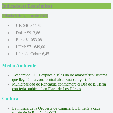
Indicadores Económicos
Sábado 8 de Agosto de 2026
UF:
$40.844,79
Dólar:
$913,86
Euro:
$1.053,08
UTM:
$71.649,00
Libra de Cobre:
6,45
Medio Ambiente
Académico UOH explica qué es un río atmosférico: sistema
que llegará a la zona central alcanzará categoría 5
Municipalidad de Rancagua conmemora el Día de la Tierra
con feria ambiental en Plaza de Los Héroes
Cultura
La música de la Orquesta de Cámara UOH llega a cada
rincón de la Región de O’Higgins