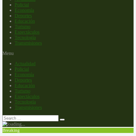
Policial
Economía
Deportes
Educación
Turismo
Espectáculos
Tecnología
Transmisiones
Menu
Actualidad
Policial
Economía
Deportes
Educación
Turismo
Espectáculos
Tecnología
Transmisiones
Breaking