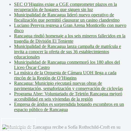
SEC O’Higgins exige a CGE comprometer plazos en la
recuperación de hogares que siguen sin luz
Municipalidad de Rancagua lideró nuevo operativo de
fiscalización que permitió clausurar un casino clandestino
Luciano Pereyra regresa a Gran Arena Monticello con nuevo
disco
Rancagua rindió homenaje a los seis mineros fallecidos en la
tragedia de División El Teniente
Municipalidad de Rancagua lanza campaña de matrícula e
invita a conocer la oferta de sus 36 establecimientos
educacionales
Municipalidad de Rancagua conmemoró los 180 años del
Liceo Óscar Castro
La música de la Orquesta de Cámara UOH llega a cada
rincón de la Región de O’Higgins
Rancagua: Municipio ejecutará nuevas obras de
pavimentación, semaforización y conservación de ciclovías
Programa Abre: Voluntariado de Teletón Rancagua mejoró
accesibilidad en seis viviendas de la región
Empresa de áridos es sorprendida botando escombros en un
espacio público de Rancagua