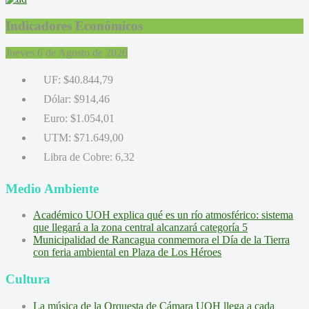
Indicadores Económicos
Jueves 6 de Agosto de 2026
UF:
$40.844,79
Dólar:
$914,46
Euro:
$1.054,01
UTM:
$71.649,00
Libra de Cobre:
6,32
Medio Ambiente
Académico UOH explica qué es un río atmosférico: sistema
que llegará a la zona central alcanzará categoría 5
Municipalidad de Rancagua conmemora el Día de la Tierra
con feria ambiental en Plaza de Los Héroes
Cultura
La música de la Orquesta de Cámara UOH llega a cada