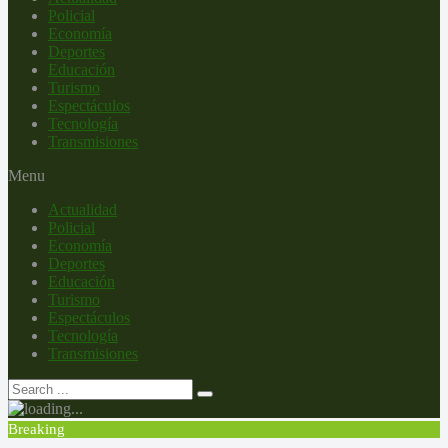
Policial
Economía
Deportes
Educación
Turismo
Espectáculos
Tecnología
Transmisiones
Menu
Actualidad
Policial
Economía
Deportes
Educación
Turismo
Espectáculos
Tecnología
Transmisiones
Breaking