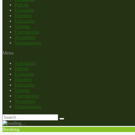
Policial
Economía
Deportes
Educación
Turismo
Espectáculos
Tecnología
Transmisiones
Menu
Actualidad
Policial
Economía
Deportes
Educación
Turismo
Espectáculos
Tecnología
Transmisiones
Breaking