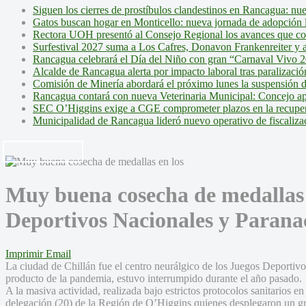
Siguen los cierres de prostíbulos clandestinos en Rancagua: nu
Gatos buscan hogar en Monticello: nueva jornada de adopción l
Rectora UOH presentó al Consejo Regional los avances que cons
Surfestival 2027 suma a Los Cafres, Donavon Frankenreiter y ar
Rancagua celebrará el Día del Niño con gran “Carnaval Vivo 2
Alcalde de Rancagua alerta por impacto laboral tras paralizac
Comisión de Minería abordará el próximo lunes la suspensión 
Rancagua contará con nueva Veterinaria Municipal: Concejo ap
SEC O’Higgins exige a CGE comprometer plazos en la recupera
Municipalidad de Rancagua lideró nuevo operativo de fiscalizac
Muy buena cosecha de medallas 
Deportivos Nacionales y Parana
Imprimir
Email
La ciudad de Chillán fue el centro neurálgico de los Juegos Deportiv
producto de la pandemia, estuvo interrumpido durante el año pasado.
A la masiva actividad, realizada bajo estrictos protocolos sanitarios e
delegación (20) de la Región de O’Higgins quienes desplegaron un gra