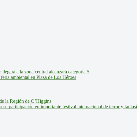
legará a la zona central alcanzará categoría 5
feria ambiental en Plaza de Los Héroes
de la Región de O’Higgins
u participación en importante festival internacional de terror y fantas