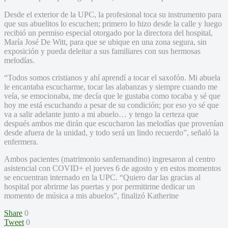
Desde el exterior de la UPC, la profesional toca su instrumento para
que sus abuelitos lo escuchen; primero lo hizo desde la calle y luego
recibió un permiso especial otorgado por la directora del hospital,
María José De Witt, para que se ubique en una zona segura, sin
exposición y pueda deleitar a sus familiares con sus hermosas
melodías.
“Todos somos cristianos y ahí aprendí a tocar el saxofón. Mi abuela
le encantaba escucharme, tocar las alabanzas y siempre cuando me
veía, se emocionaba, me decía que le gustaba como tocaba y sé que
hoy me está escuchando a pesar de su condición; por eso yo sé que
va a salir adelante junto a mi abuelo… y tengo la certeza que
después ambos me dirán que escucharon las melodías que provenían
desde afuera de la unidad, y todo será un lindo recuerdo”, señaló la
enfermera.
Ambos pacientes (matrimonio sanfernandino) ingresaron al centro
asistencial con COVID+ el jueves 6 de agosto y en estos momentos
se encuentran internado en la UPC. “Quiero dar las gracias al
hospital por abrirme las puertas y por permitirme dedicar un
momento de música a mis abuelos”, finalizó Katherine
Share
0
Tweet
0