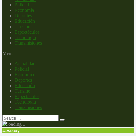
Policial
Economía
Deportes
Educación
Turismo
Espectáculos
Tecnología
Transmisiones
Menu
Actualidad
Policial
Economía
Deportes
Educación
Turismo
Espectáculos
Tecnología
Transmisiones
Breaking