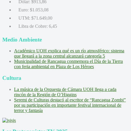
Dólar:
$913,86
Euro:
$1.053,08
UTM:
$71.649,00
Libra de Cobre:
6,45
Medio Ambiente
Académico UOH explica qué es un río atmosférico: sistema
que llegará a la zona central alcanzará categoría 5
Municipalidad de Rancagua conmemora el Día de la Tierra
con feria ambiental en Plaza de Los Héroes
Cultura
La música de la Orquesta de Cámara UOH llega a cada
rincón de la Región de O’Higgins
Seremi de Culturas destacó al escritor de “Rancagua Zombi”
por su participación en importante festival internacional de
terror y fantasía