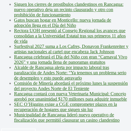
Siguen los cierres de prostíbulos clandestinos en Rancagua:
nuevo operativo deja un recinto clausurado y otro con
prohibición de funcionamiento
Gatos buscan hogar en Monticello: nueva jornada de
adopción llega en el Día del Niño
Rectora UOH presentó al Consejo Regional los avances que
consolidan a la Universidad Estatal tras sus primeros 11 años
de vida
Surfestival 2027 suma a Los Cafres, Donavon Frankenreiter y
artistas nacionales al cartel que encabeza Jack Johnson
Rancagua celebrará el Día del Niño con gran “Carnaval Vivo
2026” y una jornada llena de panoramas gratuitos
Alcalde de Rancagua alerta por impacto laboral tras
paralización de Andes Norte: “Ya tenemos un problema serio
de desempleo y esto puede agravarlo
Comisión de Minería abordará el próximo lunes la suspensión
del proyecto Andes Norte de El Teniente
Rancagua contará con nueva Veterinaria Municipal: Concejo
aprobó por unanimidad $170 millones para adquirir inmueble
SEC O’Higgins exige a CGE comprometer plazos en la
recuperación de hogares que siguen sin luz
Municipalidad de Rancagua lideró nuevo operativo de
fiscalización que permitió clausurar un casino clandestino