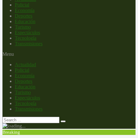
Policial
Economía
Deportes
Educación
Turismo
Espectáculos
Tecnología
Transmisiones
Menu
Actualidad
Policial
Economía
Deportes
Educación
Turismo
Espectáculos
Tecnología
Transmisiones
Breaking