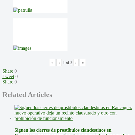
«
‹
›
»
1
of
2
Share
0
Tweet
0
Share
0
Related Articles
Siguen los cierres de prostíbulos clandestinos en