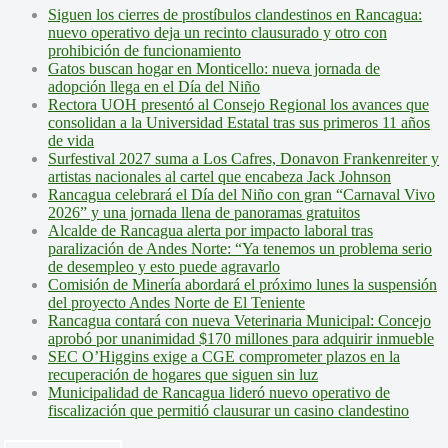
Siguen los cierres de prostíbulos clandestinos en Rancagua:
nuevo operativo deja un recinto clausurado y otro con
prohibición de funcionamiento
Gatos buscan hogar en Monticello: nueva jornada de
adopción llega en el Día del Niño
Rectora UOH presentó al Consejo Regional los avances que
consolidan a la Universidad Estatal tras sus primeros 11 años
de vida
Surfestival 2027 suma a Los Cafres, Donavon Frankenreiter y
artistas nacionales al cartel que encabeza Jack Johnson
Rancagua celebrará el Día del Niño con gran “Carnaval Vivo
2026” y una jornada llena de panoramas gratuitos
Alcalde de Rancagua alerta por impacto laboral tras
paralización de Andes Norte: “Ya tenemos un problema serio
de desempleo y esto puede agravarlo
Comisión de Minería abordará el próximo lunes la suspensión
del proyecto Andes Norte de El Teniente
Rancagua contará con nueva Veterinaria Municipal: Concejo
aprobó por unanimidad $170 millones para adquirir inmueble
SEC O’Higgins exige a CGE comprometer plazos en la
recuperación de hogares que siguen sin luz
Municipalidad de Rancagua lideró nuevo operativo de
fiscalización que permitió clausurar un casino clandestino