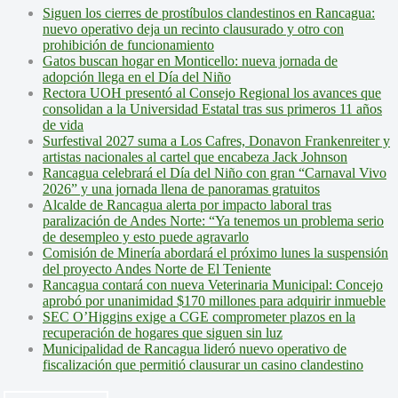
Siguen los cierres de prostíbulos clandestinos en Rancagua:
nuevo operativo deja un recinto clausurado y otro con
prohibición de funcionamiento
Gatos buscan hogar en Monticello: nueva jornada de
adopción llega en el Día del Niño
Rectora UOH presentó al Consejo Regional los avances que
consolidan a la Universidad Estatal tras sus primeros 11 años
de vida
Surfestival 2027 suma a Los Cafres, Donavon Frankenreiter y
artistas nacionales al cartel que encabeza Jack Johnson
Rancagua celebrará el Día del Niño con gran “Carnaval Vivo
2026” y una jornada llena de panoramas gratuitos
Alcalde de Rancagua alerta por impacto laboral tras
paralización de Andes Norte: “Ya tenemos un problema serio
de desempleo y esto puede agravarlo
Comisión de Minería abordará el próximo lunes la suspensión
del proyecto Andes Norte de El Teniente
Rancagua contará con nueva Veterinaria Municipal: Concejo
aprobó por unanimidad $170 millones para adquirir inmueble
SEC O’Higgins exige a CGE comprometer plazos en la
recuperación de hogares que siguen sin luz
Municipalidad de Rancagua lideró nuevo operativo de
fiscalización que permitió clausurar un casino clandestino