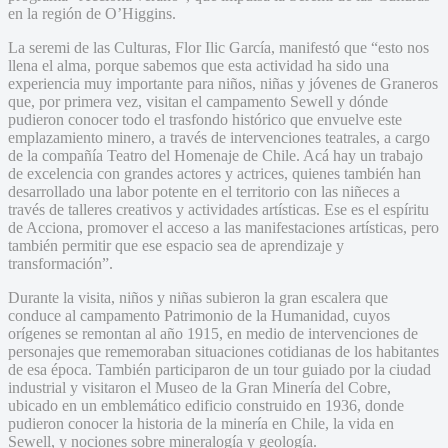
en la región de O’Higgins.
La seremi de las Culturas, Flor Ilic García, manifestó que “esto nos
llena el alma, porque sabemos que esta actividad ha sido una
experiencia muy importante para niños, niñas y jóvenes de Graneros
que, por primera vez, visitan el campamento Sewell y dónde
pudieron conocer todo el trasfondo histórico que envuelve este
emplazamiento minero, a través de intervenciones teatrales, a cargo
de la compañía Teatro del Homenaje de Chile. Acá hay un trabajo
de excelencia con grandes actores y actrices, quienes también han
desarrollado una labor potente en el territorio con las niñeces a
través de talleres creativos y actividades artísticas. Ese es el espíritu
de Acciona, promover el acceso a las manifestaciones artísticas, pero
también permitir que ese espacio sea de aprendizaje y
transformación”.
Durante la visita, niños y niñas subieron la gran escalera que
conduce al campamento Patrimonio de la Humanidad, cuyos
orígenes se remontan al año 1915, en medio de intervenciones de
personajes que rememoraban situaciones cotidianas de los habitantes
de esa época. También participaron de un tour guiado por la ciudad
industrial y visitaron el Museo de la Gran Minería del Cobre,
ubicado en un emblemático edificio construido en 1936, donde
pudieron conocer la historia de la minería en Chile, la vida en
Sewell, y nociones sobre mineralogía y geología.