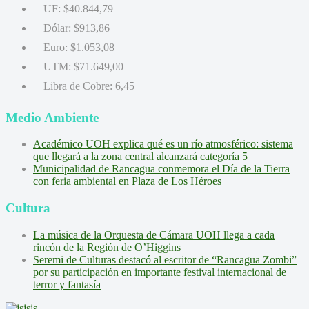
UF:
$40.844,79
Dólar:
$913,86
Euro:
$1.053,08
UTM:
$71.649,00
Libra de Cobre:
6,45
Medio Ambiente
Académico UOH explica qué es un río atmosférico: sistema
que llegará a la zona central alcanzará categoría 5
Municipalidad de Rancagua conmemora el Día de la Tierra
con feria ambiental en Plaza de Los Héroes
Cultura
La música de la Orquesta de Cámara UOH llega a cada
rincón de la Región de O’Higgins
Seremi de Culturas destacó al escritor de “Rancagua Zombi”
por su participación en importante festival internacional de
terror y fantasía