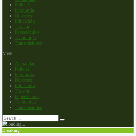
Policial
Economía
Deportes
Educación
Turismo
Espectáculos
Tecnología
Transmisiones
Menu
Actualidad
Policial
Economía
Deportes
Educación
Turismo
Espectáculos
Tecnología
Transmisiones
Breaking