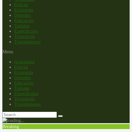
Policial
Economía
Deportes
Educación
Turismo
Espectáculos
Tecnología
Transmisiones
Menu
Actualidad
Policial
Economía
Deportes
Educación
Turismo
Espectáculos
Tecnología
Transmisiones
Breaking