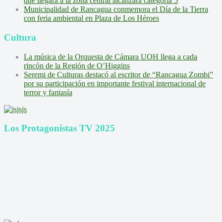
que llegará a la zona central alcanzará categoría 5
Municipalidad de Rancagua conmemora el Día de la Tierra
con feria ambiental en Plaza de Los Héroes
Cultura
La música de la Orquesta de Cámara UOH llega a cada
rincón de la Región de O’Higgins
Seremi de Culturas destacó al escritor de “Rancagua Zombi”
por su participación en importante festival internacional de
terror y fantasía
Los Protagonistas TV 2025