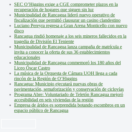
SEC O’Higgins exige a CGE comprometer plazos en la
recuperación de hogares que siguen sin luz
Municipalidad de Rancagua lideró nuevo operativo de
fiscalización que permitió clausurar un casino clandestino
Luciano Pereyra regresa a Gran Arena Monticello con nuevo
disco
Rancagua rindió homenaje a los seis mineros fallecidos en la
tragedia de División El Teniente
Municipalidad de Rancagua lanza campaña de matrícula e
invita a conocer la oferta de sus 36 establecimientos
educacionales
Municipalidad de Rancagua conmemoró los 180 años del
Liceo Óscar Castro
La música de la Orquesta de Cámara UOH llega a cada
rincón de la Región de O’Higgins
Rancagua: Municipio ejecutará nuevas obras de
pavimentación, semaforización y conservación de ciclovías
Programa Abre: Voluntariado de Teletón Rancagua mejoró
accesibilidad en seis viviendas de la región
Empresa de áridos es sorprendida botando escombros en un
espacio público de Rancagua