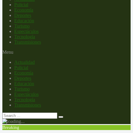
Policial
Economía
Deportes
Educación
Turismo
Espectáculos
Tecnología
Transmisiones
Menu
Actualidad
Policial
Economía
Deportes
Educación
Turismo
Espectáculos
Tecnología
Transmisiones
Breaking