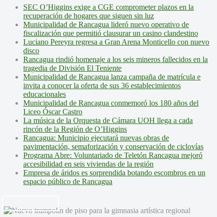
SEC O’Higgins exige a CGE comprometer plazos en la
recuperación de hogares que siguen sin luz
Municipalidad de Rancagua lideró nuevo operativo de
fiscalización que permitió clausurar un casino clandestino
Luciano Pereyra regresa a Gran Arena Monticello con nuevo
disco
Rancagua rindió homenaje a los seis mineros fallecidos en la
tragedia de División El Teniente
Municipalidad de Rancagua lanza campaña de matrícula e
invita a conocer la oferta de sus 36 establecimientos
educacionales
Municipalidad de Rancagua conmemoró los 180 años del
Liceo Óscar Castro
La música de la Orquesta de Cámara UOH llega a cada
rincón de la Región de O’Higgins
Rancagua: Municipio ejecutará nuevas obras de
pavimentación, semaforización y conservación de ciclovías
Programa Abre: Voluntariado de Teletón Rancagua mejoró
accesibilidad en seis viviendas de la región
Empresa de áridos es sorprendida botando escombros en un
espacio público de Rancagua