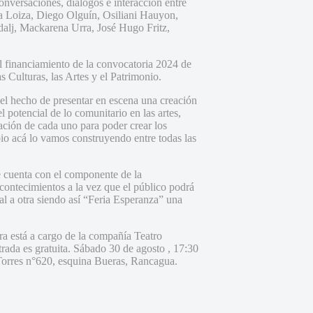
onversaciones, diálogos e interacción entre
a Loiza, Diego Olguín, Osiliani Hauyon,
alj, Mackarena Urra, José Hugo Fritz,
al financiamiento de la convocatoria 2024 de
 Culturas, las Artes y el Patrimonio.
 el hecho de presentar en escena una creación
l potencial de lo comunitario en las artes,
ción de cada uno para poder crear los
bio acá lo vamos construyendo entre todas las
ue cuenta con el componente de la
contecimientos a la vez que el público podrá
ual a otra siendo así “Feria Esperanza” una
ra está a cargo de la compañía Teatro
ada es gratuita. Sábado 30 de agosto , 17:30
Torres n°620, esquina Bueras, Rancagua.