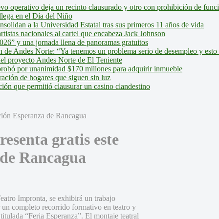
evo operativo deja un recinto clausurado y otro con prohibición de fun
lega en el Día del Niño
olidan a la Universidad Estatal tras sus primeros 11 años de vida
tistas nacionales al cartel que encabeza Jack Johnson
026” y una jornada llena de panoramas gratuitos
ión de Andes Norte: “Ya tenemos un problema serio de desempleo y esto
del proyecto Andes Norte de El Teniente
robó por unanimidad $170 millones para adquirir inmueble
ción de hogares que siguen sin luz
ión que permitió clausurar un casino clandestino
resenta gratis este
 de Rancagua
eatro Impronta, se exhibirá un trabajo
 un completo recorrido formativo en teatro y
titulada “Feria Esperanza”. El montaje teatral