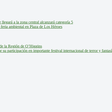
legará a la zona central alcanzará categoría 5
feria ambiental en Plaza de Los Héroes
de la Región de O’Higgins
u participación en importante festival internacional de terror y fantas