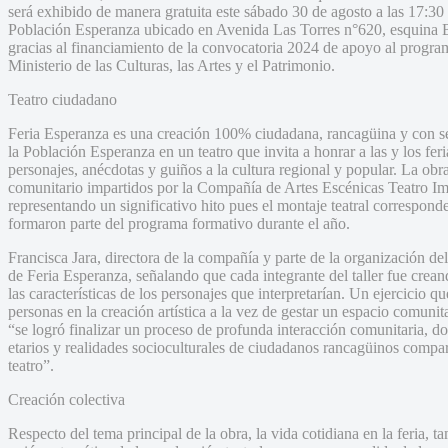
será exhibido de manera gratuita este sábado 30 de agosto a las 17:3
Población Esperanza ubicado en Avenida Las Torres n°620, esquina B
gracias al financiamiento de la convocatoria 2024 de apoyo al progr
Ministerio de las Culturas, las Artes y el Patrimonio.
Teatro ciudadano
Feria Esperanza es una creación 100% ciudadana, rancagüina y con sel
la Población Esperanza en un teatro que invita a honrar a las y los fer
personajes, anécdotas y guiños a la cultura regional y popular. La obra 
comunitario impartidos por la Compañía de Artes Escénicas Teatro Im
representando un significativo hito pues el montaje teatral corresponde
formaron parte del programa formativo durante el año.
Francisca Jara, directora de la compañía y parte de la organización del 
de Feria Esperanza, señalando que cada integrante del taller fue crea
las características de los personajes que interpretarían. Un ejercicio
personas en la creación artística a la vez de gestar un espacio comunit
“se logró finalizar un proceso de profunda interacción comunitaria, d
etarios y realidades socioculturales de ciudadanos rancagüinos compa
teatro”.
Creación colectiva
Respecto del tema principal de la obra, la vida cotidiana en la feria, t