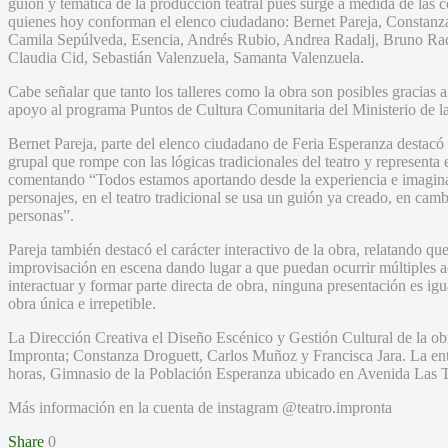
guión y temática de la producción teatral pues surge a medida de las c
quienes hoy conforman el elenco ciudadano: Bernet Pareja, Constanz
Camila Sepúlveda, Esencia, Andrés Rubio, Andrea Radalj, Bruno Rad
Claudia Cid, Sebastián Valenzuela, Samanta Valenzuela.
Cabe señalar que tanto los talleres como la obra son posibles gracias 
apoyo al programa Puntos de Cultura Comunitaria del Ministerio de las
Bernet Pareja, parte del elenco ciudadano de Feria Esperanza destacó
grupal que rompe con las lógicas tradicionales del teatro y representa e
comentando “Todos estamos aportando desde la experiencia e imagina
personajes, en el teatro tradicional se usa un guión ya creado, en cam
personas”.
Pareja también destacó el carácter interactivo de la obra, relatando q
improvisación en escena dando lugar a que puedan ocurrir múltiples a
interactuar y formar parte directa de obra, ninguna presentación es ig
obra única e irrepetible.
La Dirección Creativa el Diseño Escénico y Gestión Cultural de la ob
Impronta; Constanza Droguett, Carlos Muñoz y Francisca Jara. La entr
horas, Gimnasio de la Población Esperanza ubicado en Avenida Las 
Más información en la cuenta de instagram @teatro.impronta
Share
0