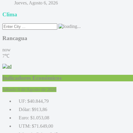
Jueves, Agosto 6, 2026
Clima
Rancagua
now
7℃
Indicadores Económicos
Sábado 8 de Agosto de 2026
UF:
$40.844,79
Dólar:
$913,86
Euro:
$1.053,08
UTM:
$71.649,00