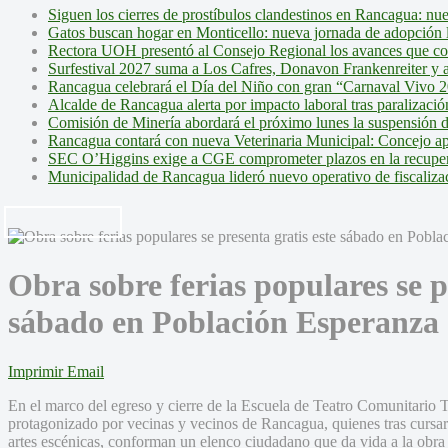
Siguen los cierres de prostíbulos clandestinos en Rancagua: nu
Gatos buscan hogar en Monticello: nueva jornada de adopción l
Rectora UOH presentó al Consejo Regional los avances que cons
Surfestival 2027 suma a Los Cafres, Donavon Frankenreiter y ar
Rancagua celebrará el Día del Niño con gran “Carnaval Vivo 2
Alcalde de Rancagua alerta por impacto laboral tras paralizac
Comisión de Minería abordará el próximo lunes la suspensión 
Rancagua contará con nueva Veterinaria Municipal: Concejo ap
SEC O’Higgins exige a CGE comprometer plazos en la recupera
Municipalidad de Rancagua lideró nuevo operativo de fiscalizac
Obra sobre ferias populares se p
sábado en Población Esperanza
Imprimir
Email
En el marco del egreso y cierre de la Escuela de Teatro Comunitario T
protagonizado por vecinas y vecinos de Rancagua, quienes tras cursar
artes escénicas, conforman un elenco ciudadano que da vida a la obra 