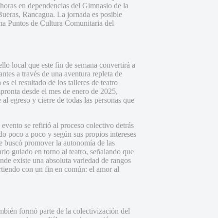
0 horas en dependencias del Gimnasio de la
ueras, Rancagua. La jornada es posible
ama Puntos de Cultura Comunitaria del
lo local que este fin de semana convertirá a
iantes a través de una aventura repleta de
es el resultado de los talleres de teatro
pronta desde el mes de enero de 2025,
 al egreso y cierre de todas las personas que
evento se refirió al proceso colectivo detrás
ndo poco a poco y según sus propios intereses
 que buscó promover la autonomía de las
ario guiado en torno al teatro, señalando que
onde existe una absoluta variedad de rangos
rtiendo con un fin en común: el amor al
ambién formó parte de la colectivización del