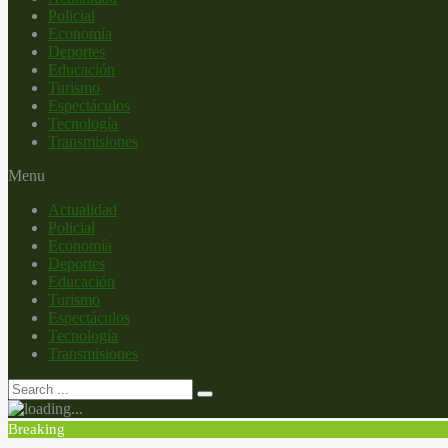
Policial
Economía
Deportes
Educación
Turismo
Espectáculos
Tecnología
Transmisiones
Menu
Actualidad
Policial
Economía
Deportes
Educación
Turismo
Espectáculos
Tecnología
Transmisiones
Breaking