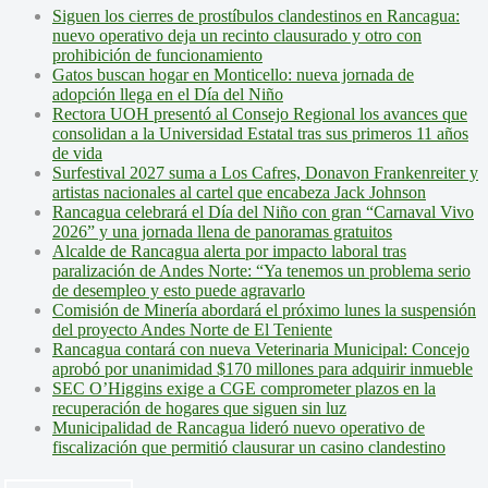
Siguen los cierres de prostíbulos clandestinos en Rancagua:
nuevo operativo deja un recinto clausurado y otro con
prohibición de funcionamiento
Gatos buscan hogar en Monticello: nueva jornada de
adopción llega en el Día del Niño
Rectora UOH presentó al Consejo Regional los avances que
consolidan a la Universidad Estatal tras sus primeros 11 años
de vida
Surfestival 2027 suma a Los Cafres, Donavon Frankenreiter y
artistas nacionales al cartel que encabeza Jack Johnson
Rancagua celebrará el Día del Niño con gran “Carnaval Vivo
2026” y una jornada llena de panoramas gratuitos
Alcalde de Rancagua alerta por impacto laboral tras
paralización de Andes Norte: “Ya tenemos un problema serio
de desempleo y esto puede agravarlo
Comisión de Minería abordará el próximo lunes la suspensión
del proyecto Andes Norte de El Teniente
Rancagua contará con nueva Veterinaria Municipal: Concejo
aprobó por unanimidad $170 millones para adquirir inmueble
SEC O’Higgins exige a CGE comprometer plazos en la
recuperación de hogares que siguen sin luz
Municipalidad de Rancagua lideró nuevo operativo de
fiscalización que permitió clausurar un casino clandestino