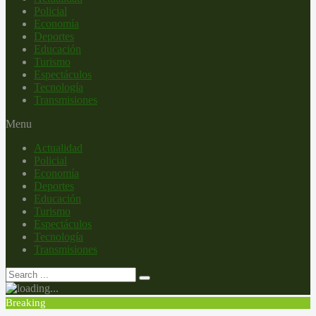
Policial
Economía
Deportes
Educación
Turismo
Espectáculos
Tecnología
Transmisiones
Menu
Actualidad
Policial
Economía
Deportes
Educación
Turismo
Espectáculos
Tecnología
Transmisiones
Breaking