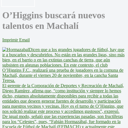
O’Higgins buscará nuevos
talentos en Machalí
Imprimir
Email
Dicen que a los grandes jugadores de fútbol, hay que
ir a buscarlos y descubrirlos. No están en las grandes ligas, sino más
bien, en el barrio o en las extintas canchas de tierra, que aún
subsisten en algunas poblaciones. En este contexto, el club
O’Higgins F.C., realizará una prueba de jugadores en la comuna de
Machalí, durante el viernes 20 de noviembre, en la cancha Santa
Teresa.
El gerente de la Corporación de Deportes y Recreación de Machalí,
Diego Ramírez, afirma que, “como institución y siempre lo hemos
dicho, estamos absolutamente disponibles para recibir a todas las
entidades que deseen generar fuentes de desarrollo y participación
para nuestros vecinos y vecinas. Hoy es el turno de O’Higgins, que
nos solicitó realizar este proceso y accedimos gustosos”, expresó.
De igual modo, señaló que las experiencias pasadas, son fructíferas
para los “Celestes”, pues, “Fabián Hormazábal, fue formado en la
Escuela de Fútbol de Machalí (EFIMACH) y actualmente este