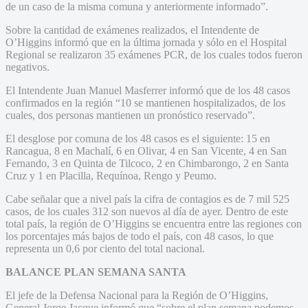
de un caso de la misma comuna y anteriormente informado”.
Sobre la cantidad de exámenes realizados, el Intendente de
O’Higgins informó que en la última jornada y sólo en el Hospital
Regional se realizaron 35 exámenes PCR, de los cuales todos fueron
negativos.
El Intendente Juan Manuel Masferrer informó que de los 48 casos
confirmados en la región “10 se mantienen hospitalizados, de los
cuales, dos personas mantienen un pronóstico reservado”.
El desglose por comuna de los 48 casos es el siguiente: 15 en
Rancagua, 8 en Machalí, 6 en Olivar, 4 en San Vicente, 4 en San
Fernando, 3 en Quinta de Tilcoco, 2 en Chimbarongo, 2 en Santa
Cruz y 1 en Placilla, Requínoa, Rengo y Peumo.
Cabe señalar que a nivel país la cifra de contagios es de 7 mil 525
casos, de los cuales 312 son nuevos al día de ayer. Dentro de este
total país, la región de O’Higgins se encuentra entre las regiones con
los porcentajes más bajos de todo el país, con 48 casos, lo que
representa un 0,6 por ciento del total nacional.
BALANCE PLAN SEMANA SANTA
El jefe de la Defensa Nacional para la Región de O’Higgins,
General Jorge Jacque informó que “sobre el plan semana podemos