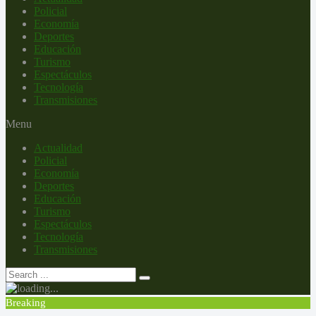
Policial
Economía
Deportes
Educación
Turismo
Espectáculos
Tecnología
Transmisiones
Menu
Actualidad
Policial
Economía
Deportes
Educación
Turismo
Espectáculos
Tecnología
Transmisiones
Breaking