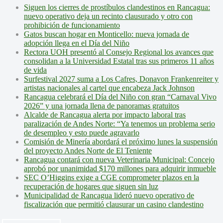
Siguen los cierres de prostíbulos clandestinos en Rancagua:
nuevo operativo deja un recinto clausurado y otro con
prohibición de funcionamiento
Gatos buscan hogar en Monticello: nueva jornada de
adopción llega en el Día del Niño
Rectora UOH presentó al Consejo Regional los avances que
consolidan a la Universidad Estatal tras sus primeros 11 años
de vida
Surfestival 2027 suma a Los Cafres, Donavon Frankenreiter y
artistas nacionales al cartel que encabeza Jack Johnson
Rancagua celebrará el Día del Niño con gran “Carnaval Vivo
2026” y una jornada llena de panoramas gratuitos
Alcalde de Rancagua alerta por impacto laboral tras
paralización de Andes Norte: “Ya tenemos un problema serio
de desempleo y esto puede agravarlo
Comisión de Minería abordará el próximo lunes la suspensión
del proyecto Andes Norte de El Teniente
Rancagua contará con nueva Veterinaria Municipal: Concejo
aprobó por unanimidad $170 millones para adquirir inmueble
SEC O’Higgins exige a CGE comprometer plazos en la
recuperación de hogares que siguen sin luz
Municipalidad de Rancagua lideró nuevo operativo de
fiscalización que permitió clausurar un casino clandestino