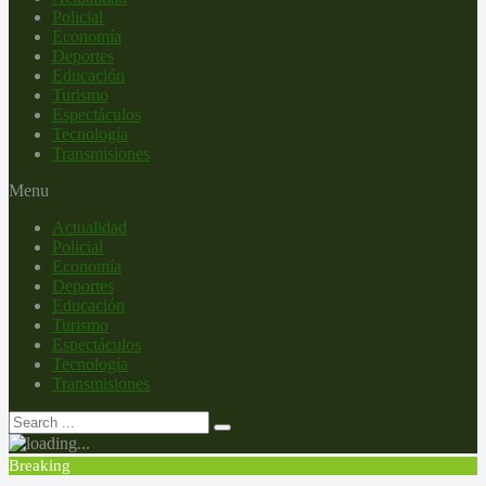
Policial
Economía
Deportes
Educación
Turismo
Espectáculos
Tecnología
Transmisiones
Menu
Actualidad
Policial
Economía
Deportes
Educación
Turismo
Espectáculos
Tecnología
Transmisiones
Breaking