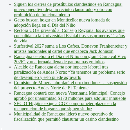
Siguen los cierres de prostíbulos clandestinos en Rancagua:
nuevo operativo deja un recinto clausurado y otro con
prohibición de funcionamiento
Gatos buscan hogar en Monticello: nueva jornada de
adopción llega en el Día del Niño
Rectora UOH presentó al Consejo Regional los avances que
consolidan a la Universidad Estatal tras sus primeros 11 años
de vida
Surfestival 2027 suma a Los Cafres, Donavon Frankenreiter y
artistas nacionales al cartel que encabeza Jack Johnson
Rancagua celebrará el Día del Niño con gran “Carnaval Vivo
2026” y una jornada llena de panoramas gratuitos
Alcalde de Rancagua alerta por impacto laboral tras
paralización de Andes Norte: “Ya tenemos un problema serio
de desempleo y esto puede agravarlo
Comisión de Minería abordará el próximo lunes la suspensión
del proyecto Andes Norte de El Teniente
Rancagua contará con nueva Veterinaria Municipal: Concejo
aprobó por unanimidad $170 millones para adquirir inmueble
SEC O’Higgins exige a CGE comprometer plazos en la
recuperación de hogares que siguen sin luz
Municipalidad de Rancagua lideró nuevo operativo de
fiscalización que permitió clausurar un casino clandestino