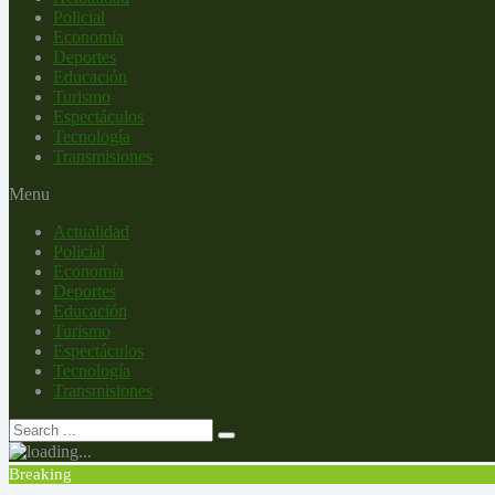
Policial
Economía
Deportes
Educación
Turismo
Espectáculos
Tecnología
Transmisiones
Menu
Actualidad
Policial
Economía
Deportes
Educación
Turismo
Espectáculos
Tecnología
Transmisiones
Breaking