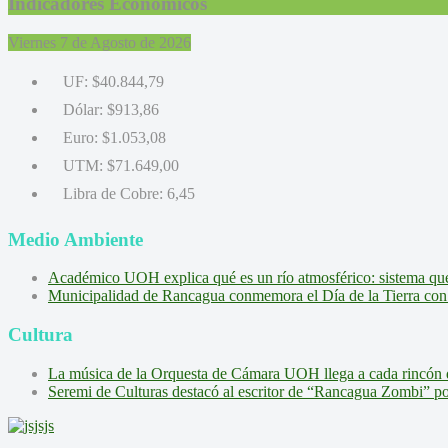
Indicadores Económicos
Viernes 7 de Agosto de 2026
UF:
$40.844,79
Dólar:
$913,86
Euro:
$1.053,08
UTM:
$71.649,00
Libra de Cobre:
6,45
Medio Ambiente
Académico UOH explica qué es un río atmosférico: sistema que l
Municipalidad de Rancagua conmemora el Día de la Tierra con 
Cultura
La música de la Orquesta de Cámara UOH llega a cada rincón 
Seremi de Culturas destacó al escritor de “Rancagua Zombi” por s