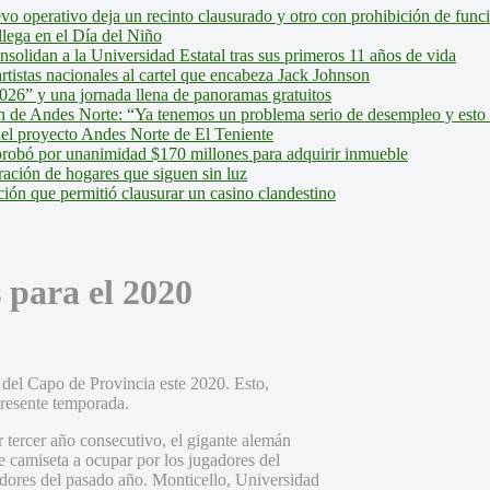
evo operativo deja un recinto clausurado y otro con prohibición de fun
lega en el Día del Niño
olidan a la Universidad Estatal tras sus primeros 11 años de vida
tistas nacionales al cartel que encabeza Jack Johnson
026” y una jornada llena de panoramas gratuitos
ión de Andes Norte: “Ya tenemos un problema serio de desempleo y esto
del proyecto Andes Norte de El Teniente
robó por unanimidad $170 millones para adquirir inmueble
ción de hogares que siguen sin luz
ión que permitió clausurar un casino clandestino
 para el 2020
a del Capo de Provincia este 2020. Esto,
presente temporada.
 tercer año consecutivo, el gigante alemán
de camiseta a ocupar por los jugadores del
dores del pasado año. Monticello, Universidad