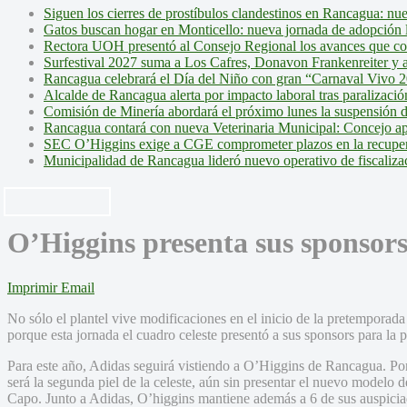
Siguen los cierres de prostíbulos clandestinos en Rancagua: nu
Gatos buscan hogar en Monticello: nueva jornada de adopción l
Rectora UOH presentó al Consejo Regional los avances que cons
Surfestival 2027 suma a Los Cafres, Donavon Frankenreiter y ar
Rancagua celebrará el Día del Niño con gran “Carnaval Vivo 2
Alcalde de Rancagua alerta por impacto laboral tras paralizac
Comisión de Minería abordará el próximo lunes la suspensión 
Rancagua contará con nueva Veterinaria Municipal: Concejo ap
SEC O’Higgins exige a CGE comprometer plazos en la recupera
Municipalidad de Rancagua lideró nuevo operativo de fiscalizac
O’Higgins presenta sus sponsors
Imprimir
Email
No sólo el plantel vive modificaciones en el inicio de la pretemporad
porque esta jornada el cuadro celeste presentó a sus sponsors para la 
Para este año, Adidas seguirá vistiendo a O’Higgins de Rancagua. Por
será la segunda piel de la celeste, aún sin presentar el nuevo modelo 
Capo. Junto a Adidas, O’higgins mantiene además a 6 de sus auspicia