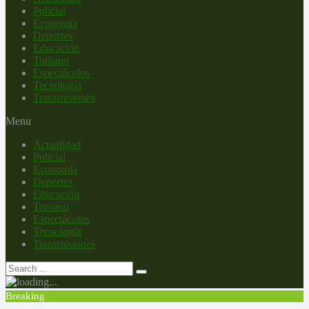
Policial
Economía
Deportes
Educación
Turismo
Espectáculos
Tecnología
Transmisiones
Menu
Actualidad
Policial
Economía
Deportes
Educación
Turismo
Espectáculos
Tecnología
Transmisiones
Breaking