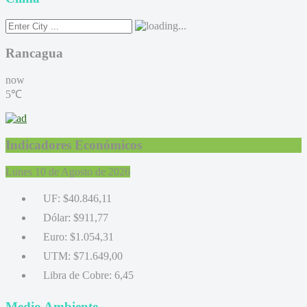
Rancagua
now
5℃
Indicadores Económicos
Lunes 10 de Agosto de 2026
UF:
$40.846,11
Dólar:
$911,77
Euro:
$1.054,31
UTM:
$71.649,00
Libra de Cobre:
6,45
Medio Ambiente