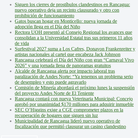
Siguen los cierres de prostíbulos clandestinos en Rancagua:
nuevo operativo deja un recinto clausurado y otro con
prohibición de funcionamiento
Gatos buscan hogar en Monticello: nueva jornada de
adopción llega en el Día del Niño
Rectora UOH presentó al Consejo Regional los avances que
consolidan a la Universidad Estatal tras sus primeros 11 años
de vida
Surfestival 2027 suma a Los Cafres, Donavon Frankenreiter y
artistas nacionales al cartel que encabeza Jack Johnson
Rancagua celebrará el Día del Niño con gran “Carnaval Vivo
2026” y una jornada llena de panoramas gratuitos
Alcalde de Rancagua alerta por impacto laboral tras
paralización de Andes Norte: “Ya tenemos un problema serio
de desempleo y esto puede agravarlo
Comisión de Minería abordará el próximo lunes la suspensión
del proyecto Andes Norte de El Teniente
Rancagua contará con nueva Veterinaria Municipal: Concejo
aprobó por unanimidad $170 millones para adquirir inmueble
SEC O’Higgins exige a CGE comprometer plazos en la
recuperación de hogares que siguen sin luz
Municipalidad de Rancagua lideró nuevo operativo de
fiscalización que permitió clausurar un casino clandestino