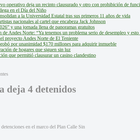
evo operativo deja un recinto clausurado y otro con prohibición de fun
lega en el Día del Niño
olidan a la Universidad Estatal tras sus primeros 11 años de vida
tistas nacionales al cartel que encabeza Jack Johnson
026” y una jornada llena de panoramas gratuitos
ión de Andes Norte: “Ya tenemos un problema serio de desempleo y esto
del proyecto Andes Norte de El Teniente
robó por unanimidad $170 millones para adquirir inmueble
ción de hogares que siguen sin luz
ión que permitió clausurar un casino clandestino
 deja 4 detenidos
 detenciones en el marco del Plan Calle Sin