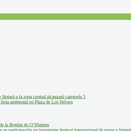
legará a la zona central alcanzará categoría 5
feria ambiental en Plaza de Los Héroes
de la Región de O’Higgins
u participación en importante festival internacional de terror y fantas