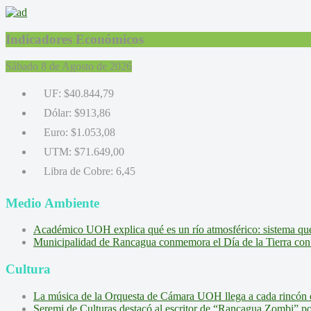
Indicadores Económicos
Sábado 8 de Agosto de 2026
UF:
$40.844,79
Dólar:
$913,86
Euro:
$1.053,08
UTM:
$71.649,00
Libra de Cobre:
6,45
Medio Ambiente
Académico UOH explica qué es un río atmosférico: sistema que l
Municipalidad de Rancagua conmemora el Día de la Tierra con 
Cultura
La música de la Orquesta de Cámara UOH llega a cada rincón 
Seremi de Culturas destacó al escritor de “Rancagua Zombi” por s