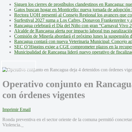
Siguen los cierres de prostíbulos clandestinos en Rancagua: nu
Gatos buscan hogar en Monticello: nueva jornada de adopción l
Rectora UOH presentó al Consejo Regional los avances que cons
Surfestival 2027 suma a Los Cafres, Donavon Frankenreiter y ar
Rancagua celebrará el Día del Niño con gran “Carnaval Vivo 2
Alcalde de Rancagua alerta por impacto laboral tras paralizac
Comisión de Minería abordará el próximo lunes la suspensión 
Rancagua contará con nueva Veterinaria Municipal: Concejo ap
SEC O’Higgins exige a CGE comprometer plazos en la recupera
Municipalidad de Rancagua lideró nuevo operativo de fiscalizac
Operativo conjunto en Rancagua
con órdenes vigentes
Imprimir
Email
Ronda preventiva en el sector oriente de la comuna permitió concretar
Violencia._