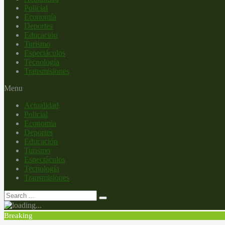
Policial
Economía
Deportes
Educación
Turismo
Espectáculos
Tecnología
Transmisiones
Menu
Actualidad
Policial
Economía
Deportes
Educación
Turismo
Espectáculos
Tecnología
Transmisiones
Breaking