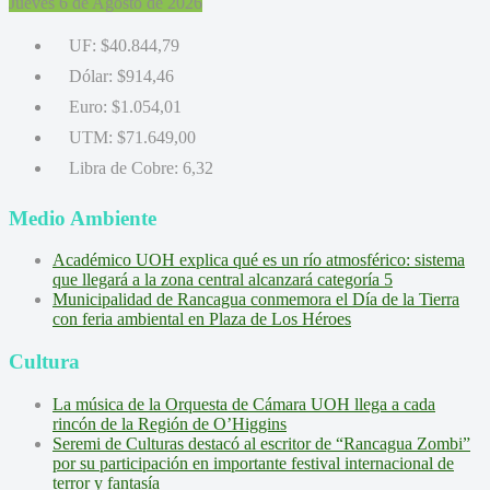
Jueves 6 de Agosto de 2026
UF:
$40.844,79
Dólar:
$914,46
Euro:
$1.054,01
UTM:
$71.649,00
Libra de Cobre:
6,32
Medio Ambiente
Académico UOH explica qué es un río atmosférico: sistema
que llegará a la zona central alcanzará categoría 5
Municipalidad de Rancagua conmemora el Día de la Tierra
con feria ambiental en Plaza de Los Héroes
Cultura
La música de la Orquesta de Cámara UOH llega a cada
rincón de la Región de O’Higgins
Seremi de Culturas destacó al escritor de “Rancagua Zombi”
por su participación en importante festival internacional de
terror y fantasía