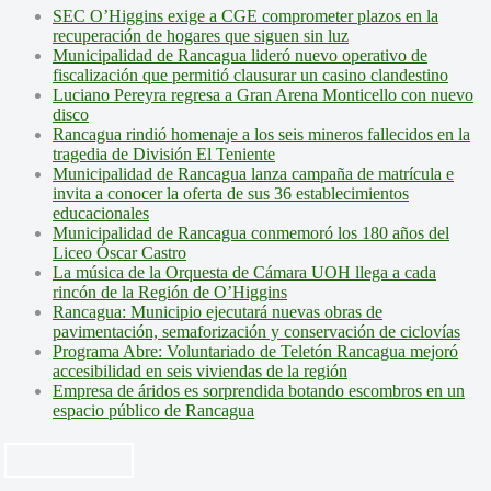
SEC O’Higgins exige a CGE comprometer plazos en la
recuperación de hogares que siguen sin luz
Municipalidad de Rancagua lideró nuevo operativo de
fiscalización que permitió clausurar un casino clandestino
Luciano Pereyra regresa a Gran Arena Monticello con nuevo
disco
Rancagua rindió homenaje a los seis mineros fallecidos en la
tragedia de División El Teniente
Municipalidad de Rancagua lanza campaña de matrícula e
invita a conocer la oferta de sus 36 establecimientos
educacionales
Municipalidad de Rancagua conmemoró los 180 años del
Liceo Óscar Castro
La música de la Orquesta de Cámara UOH llega a cada
rincón de la Región de O’Higgins
Rancagua: Municipio ejecutará nuevas obras de
pavimentación, semaforización y conservación de ciclovías
Programa Abre: Voluntariado de Teletón Rancagua mejoró
accesibilidad en seis viviendas de la región
Empresa de áridos es sorprendida botando escombros en un
espacio público de Rancagua