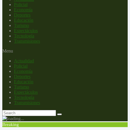
Policial
Economía
Deportes
Educación
Turismo
Espectáculos
Tecnología
Transmisiones
Menu
Actualidad
Policial
Economía
Deportes
Educación
Turismo
Espectáculos
Tecnología
Transmisiones
Breaking