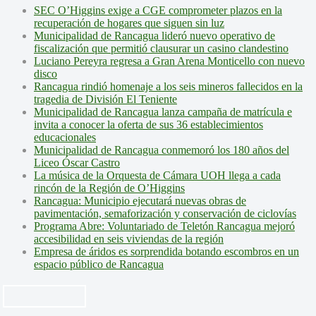
SEC O’Higgins exige a CGE comprometer plazos en la
recuperación de hogares que siguen sin luz
Municipalidad de Rancagua lideró nuevo operativo de
fiscalización que permitió clausurar un casino clandestino
Luciano Pereyra regresa a Gran Arena Monticello con nuevo
disco
Rancagua rindió homenaje a los seis mineros fallecidos en la
tragedia de División El Teniente
Municipalidad de Rancagua lanza campaña de matrícula e
invita a conocer la oferta de sus 36 establecimientos
educacionales
Municipalidad de Rancagua conmemoró los 180 años del
Liceo Óscar Castro
La música de la Orquesta de Cámara UOH llega a cada
rincón de la Región de O’Higgins
Rancagua: Municipio ejecutará nuevas obras de
pavimentación, semaforización y conservación de ciclovías
Programa Abre: Voluntariado de Teletón Rancagua mejoró
accesibilidad en seis viviendas de la región
Empresa de áridos es sorprendida botando escombros en un
espacio público de Rancagua