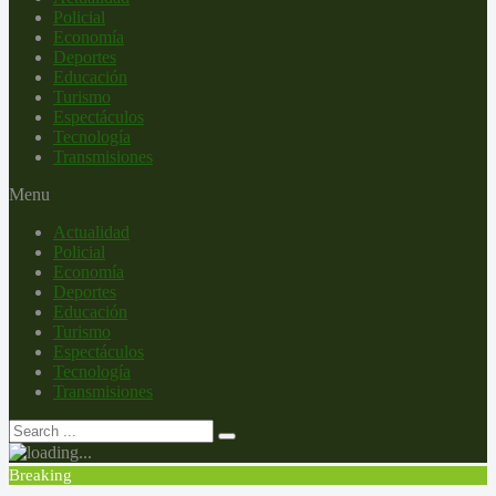
Policial
Economía
Deportes
Educación
Turismo
Espectáculos
Tecnología
Transmisiones
Menu
Actualidad
Policial
Economía
Deportes
Educación
Turismo
Espectáculos
Tecnología
Transmisiones
Breaking