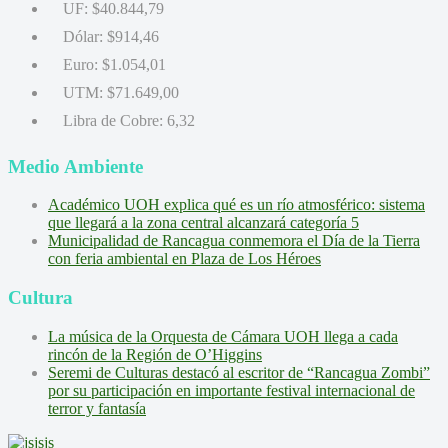
UF:
$40.844,79
Dólar:
$914,46
Euro:
$1.054,01
UTM:
$71.649,00
Libra de Cobre:
6,32
Medio Ambiente
Académico UOH explica qué es un río atmosférico: sistema
que llegará a la zona central alcanzará categoría 5
Municipalidad de Rancagua conmemora el Día de la Tierra
con feria ambiental en Plaza de Los Héroes
Cultura
La música de la Orquesta de Cámara UOH llega a cada
rincón de la Región de O’Higgins
Seremi de Culturas destacó al escritor de “Rancagua Zombi”
por su participación en importante festival internacional de
terror y fantasía