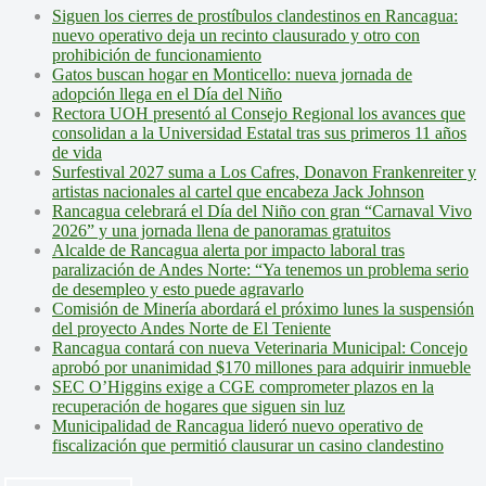
Siguen los cierres de prostíbulos clandestinos en Rancagua:
nuevo operativo deja un recinto clausurado y otro con
prohibición de funcionamiento
Gatos buscan hogar en Monticello: nueva jornada de
adopción llega en el Día del Niño
Rectora UOH presentó al Consejo Regional los avances que
consolidan a la Universidad Estatal tras sus primeros 11 años
de vida
Surfestival 2027 suma a Los Cafres, Donavon Frankenreiter y
artistas nacionales al cartel que encabeza Jack Johnson
Rancagua celebrará el Día del Niño con gran “Carnaval Vivo
2026” y una jornada llena de panoramas gratuitos
Alcalde de Rancagua alerta por impacto laboral tras
paralización de Andes Norte: “Ya tenemos un problema serio
de desempleo y esto puede agravarlo
Comisión de Minería abordará el próximo lunes la suspensión
del proyecto Andes Norte de El Teniente
Rancagua contará con nueva Veterinaria Municipal: Concejo
aprobó por unanimidad $170 millones para adquirir inmueble
SEC O’Higgins exige a CGE comprometer plazos en la
recuperación de hogares que siguen sin luz
Municipalidad de Rancagua lideró nuevo operativo de
fiscalización que permitió clausurar un casino clandestino