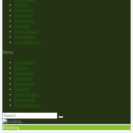
Policial
Economía
Deportes
Educación
Turismo
Espectáculos
Tecnología
Transmisiones
Menu
Actualidad
Policial
Economía
Deportes
Educación
Turismo
Espectáculos
Tecnología
Transmisiones
Breaking