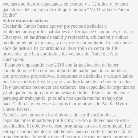
vecinas que fueron capacitadas en costura y a 12 niños y jóvenes
ganadores del concurso de dibujo y pintura “Mi Mirada de Pacific
Hydro”.
Sobre estas iniciativas
Creciendo Juntos
busca apoyar
proyectos diseñados e
implementados por los habitantes de Termas de Cauquenes, Coya y
Chacayes, en las áreas de salud y recreación, educación y cultura,
medio ambiente y turismo, y desarrollo comunitario.
En sus nueve
años de historia ha contribuido al desarrollo de cerca de 130
proyectos, que han aportado a los vecinos del Valle del Alto
Cachapoal.
“Estamos empezando este 2016 con la satisfacción de haber
concluido un 2015 con una importante participación comunitaria,
con proyectos propositivos, íntegramente diseñados y desarrollados
por los vecinos del Valle y que van directamente en beneficio ellos.
Hoy queremos reconocer ese esfuerzo, esa capacidad de organizarse
y trabajar en equipo por el bienestar de todos. Este es un aliciente
para seguir trabajando, pues aún nos queda mucho trabajo por
hacer”, dijo la gerente de Asuntos Corporativos de Pacific Hydro,
Loreto Rivera.
Además, se entregaron los diplomas de certificación de las
capacitaciones impartidas por Pacific Hydro a 38 vecinas de estas
localidades. El objetivo de este programa, en esta oportunidad, fue
entregar conocimientos y habilidades para en corte y confección de
ropa deportiva, laboral y para el hogar y, de esta manera, promover