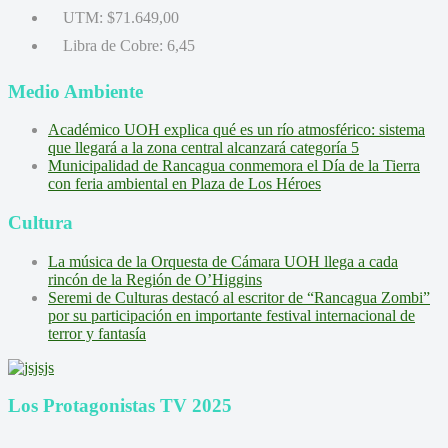
UTM:
$71.649,00
Libra de Cobre:
6,45
Medio Ambiente
Académico UOH explica qué es un río atmosférico: sistema
que llegará a la zona central alcanzará categoría 5
Municipalidad de Rancagua conmemora el Día de la Tierra
con feria ambiental en Plaza de Los Héroes
Cultura
La música de la Orquesta de Cámara UOH llega a cada
rincón de la Región de O’Higgins
Seremi de Culturas destacó al escritor de “Rancagua Zombi”
por su participación en importante festival internacional de
terror y fantasía
Los Protagonistas TV 2025