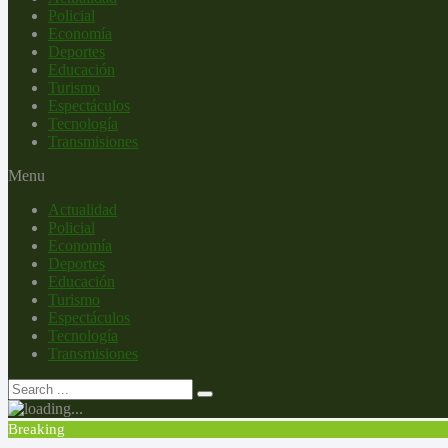
Policial
Economía
Deportes
Educación
Turismo
Espectáculos
Tecnología
Transmisiones
Menu
Actualidad
Policial
Economía
Deportes
Educación
Turismo
Espectáculos
Tecnología
Transmisiones
Breaking