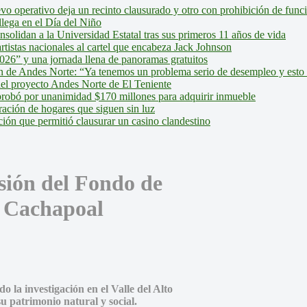
evo operativo deja un recinto clausurado y otro con prohibición de fun
lega en el Día del Niño
olidan a la Universidad Estatal tras sus primeros 11 años de vida
tistas nacionales al cartel que encabeza Jack Johnson
026” y una jornada llena de panoramas gratuitos
ión de Andes Norte: “Ya tenemos un problema serio de desempleo y esto
del proyecto Andes Norte de El Teniente
robó por unanimidad $170 millones para adquirir inmueble
ción de hogares que siguen sin luz
ión que permitió clausurar un casino clandestino
sión del Fondo de
o Cachapoal
la investigación en el Valle del Alto
u patrimonio natural y social.