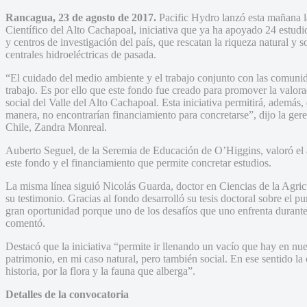
Rancagua, 23 de agosto de 2017.
Pacific Hydro lanzó esta mañana l
Científico del Alto Cachapoal, iniciativa que ya ha apoyado 24 estudi
y centros de investigación del país, que rescatan la riqueza natural y 
centrales hidroeléctricas de pasada.
“El cuidado del medio ambiente y el trabajo conjunto con las comuni
trabajo. Es por ello que este fondo fue creado para promover la valora
social del Valle del Alto Cachapoal. Esta iniciativa permitirá, además,
manera, no encontrarían financiamiento para concretarse”, dijo la g
Chile, Zandra Monreal.
Auberto Seguel, de la Seremia de Educación de O’Higgins, valoró el 
este fondo y el financiamiento que permite concretar estudios.
La misma línea siguió Nicolás Guarda, doctor en Ciencias de la Agric
su testimonio. Gracias al fondo desarrolló su tesis doctoral sobre el p
gran oportunidad porque uno de los desafíos que uno enfrenta durante
comentó.
Destacó que la iniciativa “permite ir llenando un vacío que hay en nu
patrimonio, en mi caso natural, pero también social. En ese sentido l
historia, por la flora y la fauna que alberga”.
Detalles de la convocatoria