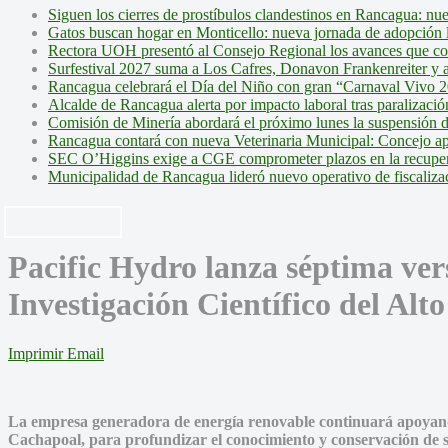
Siguen los cierres de prostíbulos clandestinos en Rancagua: nu
Gatos buscan hogar en Monticello: nueva jornada de adopción l
Rectora UOH presentó al Consejo Regional los avances que cons
Surfestival 2027 suma a Los Cafres, Donavon Frankenreiter y ar
Rancagua celebrará el Día del Niño con gran “Carnaval Vivo 2
Alcalde de Rancagua alerta por impacto laboral tras paralizac
Comisión de Minería abordará el próximo lunes la suspensión 
Rancagua contará con nueva Veterinaria Municipal: Concejo ap
SEC O’Higgins exige a CGE comprometer plazos en la recupera
Municipalidad de Rancagua lideró nuevo operativo de fiscalizac
Pacific Hydro lanza séptima ver
Investigación Científico del Alt
Imprimir
Email
La empresa generadora de energía renovable continuará apoyando 
Cachapoal, para profundizar el conocimiento y conservación de s