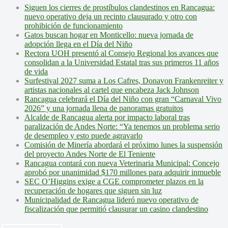
Siguen los cierres de prostíbulos clandestinos en Rancagua:
nuevo operativo deja un recinto clausurado y otro con
prohibición de funcionamiento
Gatos buscan hogar en Monticello: nueva jornada de
adopción llega en el Día del Niño
Rectora UOH presentó al Consejo Regional los avances que
consolidan a la Universidad Estatal tras sus primeros 11 años
de vida
Surfestival 2027 suma a Los Cafres, Donavon Frankenreiter y
artistas nacionales al cartel que encabeza Jack Johnson
Rancagua celebrará el Día del Niño con gran “Carnaval Vivo
2026” y una jornada llena de panoramas gratuitos
Alcalde de Rancagua alerta por impacto laboral tras
paralización de Andes Norte: “Ya tenemos un problema serio
de desempleo y esto puede agravarlo
Comisión de Minería abordará el próximo lunes la suspensión
del proyecto Andes Norte de El Teniente
Rancagua contará con nueva Veterinaria Municipal: Concejo
aprobó por unanimidad $170 millones para adquirir inmueble
SEC O’Higgins exige a CGE comprometer plazos en la
recuperación de hogares que siguen sin luz
Municipalidad de Rancagua lideró nuevo operativo de
fiscalización que permitió clausurar un casino clandestino