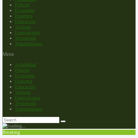
Policial
Economía
Deportes
Educación
Turismo
Espectáculos
Tecnología
Transmisiones
Menu
Actualidad
Policial
Economía
Deportes
Educación
Turismo
Espectáculos
Tecnología
Transmisiones
Breaking