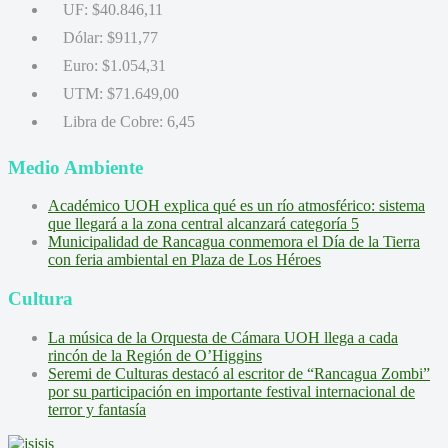
UF:
$40.846,11
Dólar:
$911,77
Euro:
$1.054,31
UTM:
$71.649,00
Libra de Cobre:
6,45
Medio Ambiente
Académico UOH explica qué es un río atmosférico: sistema
que llegará a la zona central alcanzará categoría 5
Municipalidad de Rancagua conmemora el Día de la Tierra
con feria ambiental en Plaza de Los Héroes
Cultura
La música de la Orquesta de Cámara UOH llega a cada
rincón de la Región de O’Higgins
Seremi de Culturas destacó al escritor de “Rancagua Zombi”
por su participación en importante festival internacional de
terror y fantasía