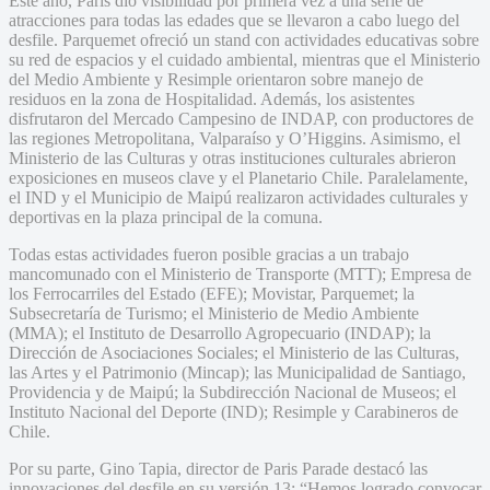
Este año, Paris dio visibilidad por primera vez a una serie de
atracciones para todas las edades que se llevaron a cabo luego del
desfile. Parquemet ofreció un stand con actividades educativas sobre
su red de espacios y el cuidado ambiental, mientras que el Ministerio
del Medio Ambiente y Resimple orientaron sobre manejo de
residuos en la zona de Hospitalidad. Además, los asistentes
disfrutaron del Mercado Campesino de INDAP, con productores de
las regiones Metropolitana, Valparaíso y O’Higgins. Asimismo, el
Ministerio de las Culturas y otras instituciones culturales abrieron
exposiciones en museos clave y el Planetario Chile. Paralelamente,
el IND y el Municipio de Maipú realizaron actividades culturales y
deportivas en la plaza principal de la comuna.
Todas estas actividades fueron posible gracias a un trabajo
mancomunado con el Ministerio de Transporte (MTT); Empresa de
los Ferrocarriles del Estado (EFE); Movistar, Parquemet; la
Subsecretaría de Turismo; el Ministerio de Medio Ambiente
(MMA); el Instituto de Desarrollo Agropecuario (INDAP); la
Dirección de Asociaciones Sociales; el Ministerio de las Culturas,
las Artes y el Patrimonio (Mincap); las Municipalidad de Santiago,
Providencia y de Maipú; la Subdirección Nacional de Museos; el
Instituto Nacional del Deporte (IND); Resimple y Carabineros de
Chile.
Por su parte, Gino Tapia, director de Paris Parade destacó las
innovaciones del desfile en su versión 13: “Hemos logrado convocar