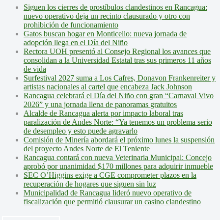
Siguen los cierres de prostíbulos clandestinos en Rancagua:
nuevo operativo deja un recinto clausurado y otro con
prohibición de funcionamiento
Gatos buscan hogar en Monticello: nueva jornada de
adopción llega en el Día del Niño
Rectora UOH presentó al Consejo Regional los avances que
consolidan a la Universidad Estatal tras sus primeros 11 años
de vida
Surfestival 2027 suma a Los Cafres, Donavon Frankenreiter y
artistas nacionales al cartel que encabeza Jack Johnson
Rancagua celebrará el Día del Niño con gran “Carnaval Vivo
2026” y una jornada llena de panoramas gratuitos
Alcalde de Rancagua alerta por impacto laboral tras
paralización de Andes Norte: “Ya tenemos un problema serio
de desempleo y esto puede agravarlo
Comisión de Minería abordará el próximo lunes la suspensión
del proyecto Andes Norte de El Teniente
Rancagua contará con nueva Veterinaria Municipal: Concejo
aprobó por unanimidad $170 millones para adquirir inmueble
SEC O’Higgins exige a CGE comprometer plazos en la
recuperación de hogares que siguen sin luz
Municipalidad de Rancagua lideró nuevo operativo de
fiscalización que permitió clausurar un casino clandestino