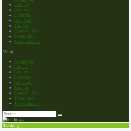
Policial
Economía
Deportes
Educación
Turismo
Espectáculos
Tecnología
Transmisiones
Menu
Actualidad
Policial
Economía
Deportes
Educación
Turismo
Espectáculos
Tecnología
Transmisiones
Breaking