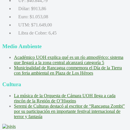
UF:
$40.844,79
Dólar:
$913,86
Euro:
$1.053,08
UTM:
$71.649,00
Libra de Cobre:
6,45
Medio Ambiente
Académico UOH explica qué es un río atmosférico: sistema
que llegará a la zona central alcanzará categoría 5
Municipalidad de Rancagua conmemora el Día de la Tierra
con feria ambiental en Plaza de Los Héroes
Cultura
La música de la Orquesta de Cámara UOH llega a cada
rincón de la Región de O’Higgins
Seremi de Culturas destacó al escritor de “Rancagua Zombi”
por su participación en importante festival internacional de
terror y fantasía