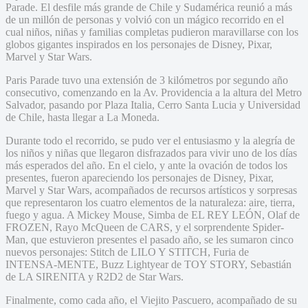
Parade. El desfile más grande de Chile y Sudamérica reunió a más
de un millón de personas y volvió con un mágico recorrido en el
cual niños, niñas y familias completas pudieron maravillarse con los
globos gigantes inspirados en los personajes de Disney, Pixar,
Marvel y Star Wars.
Paris Parade tuvo una extensión de 3 kilómetros por segundo año
consecutivo, comenzando en la Av. Providencia a la altura del Metro
Salvador, pasando por Plaza Italia, Cerro Santa Lucia y Universidad
de Chile, hasta llegar a La Moneda.
Durante todo el recorrido, se pudo ver el entusiasmo y la alegría de
los niños y niñas que llegaron disfrazados para vivir uno de los días
más esperados del año. En el cielo, y ante la ovación de todos los
presentes, fueron apareciendo los personajes de Disney, Pixar,
Marvel y Star Wars, acompañados de recursos artísticos y sorpresas
que representaron los cuatro elementos de la naturaleza: aire, tierra,
fuego y agua. A Mickey Mouse, Simba de EL REY LEÓN, Olaf de
FROZEN, Rayo McQueen de CARS, y el sorprendente Spider-
Man, que estuvieron presentes el pasado año, se les sumaron cinco
nuevos personajes: Stitch de LILO Y STITCH, Furia de
INTENSA-MENTE, Buzz Lightyear de TOY STORY, Sebastián
de LA SIRENITA y R2D2 de Star Wars.
Finalmente, como cada año, el Viejito Pascuero, acompañado de su