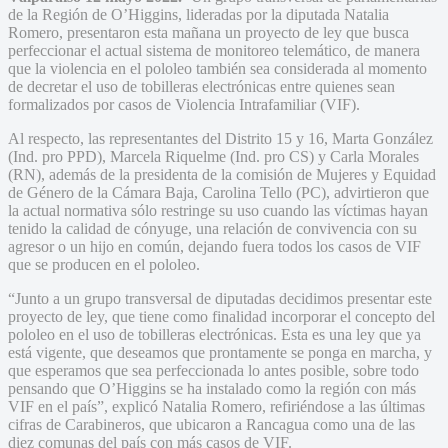
de la Región de O’Higgins, lideradas por la diputada Natalia
Romero, presentaron esta mañana un proyecto de ley que busca
perfeccionar el actual sistema de monitoreo telemático, de manera
que la violencia en el pololeo también sea considerada al momento
de decretar el uso de tobilleras electrónicas entre quienes sean
formalizados por casos de Violencia Intrafamiliar (VIF).
Al respecto, las representantes del Distrito 15 y 16, Marta González
(Ind. pro PPD), Marcela Riquelme (Ind. pro CS) y Carla Morales
(RN), además de la presidenta de la comisión de Mujeres y Equidad
de Género de la Cámara Baja, Carolina Tello (PC), advirtieron que
la actual normativa sólo restringe su uso cuando las víctimas hayan
tenido la calidad de cónyuge, una relación de convivencia con su
agresor o un hijo en común, dejando fuera todos los casos de VIF
que se producen en el pololeo.
“Junto a un grupo transversal de diputadas decidimos presentar este
proyecto de ley, que tiene como finalidad incorporar el concepto del
pololeo en el uso de tobilleras electrónicas. Esta es una ley que ya
está vigente, que deseamos que prontamente se ponga en marcha, y
que esperamos que sea perfeccionada lo antes posible, sobre todo
pensando que O’Higgins se ha instalado como la región con más
VIF en el país”, explicó Natalia Romero, refiriéndose a las últimas
cifras de Carabineros, que ubicaron a Rancagua como una de las
diez comunas del país con más casos de VIF.