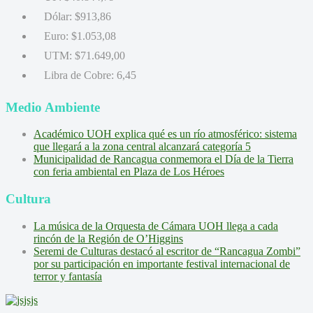
Dólar:
$913,86
Euro:
$1.053,08
UTM:
$71.649,00
Libra de Cobre:
6,45
Medio Ambiente
Académico UOH explica qué es un río atmosférico: sistema
que llegará a la zona central alcanzará categoría 5
Municipalidad de Rancagua conmemora el Día de la Tierra
con feria ambiental en Plaza de Los Héroes
Cultura
La música de la Orquesta de Cámara UOH llega a cada
rincón de la Región de O’Higgins
Seremi de Culturas destacó al escritor de “Rancagua Zombi”
por su participación en importante festival internacional de
terror y fantasía