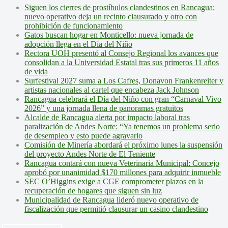
Siguen los cierres de prostíbulos clandestinos en Rancagua:
nuevo operativo deja un recinto clausurado y otro con
prohibición de funcionamiento
Gatos buscan hogar en Monticello: nueva jornada de
adopción llega en el Día del Niño
Rectora UOH presentó al Consejo Regional los avances que
consolidan a la Universidad Estatal tras sus primeros 11 años
de vida
Surfestival 2027 suma a Los Cafres, Donavon Frankenreiter y
artistas nacionales al cartel que encabeza Jack Johnson
Rancagua celebrará el Día del Niño con gran “Carnaval Vivo
2026” y una jornada llena de panoramas gratuitos
Alcalde de Rancagua alerta por impacto laboral tras
paralización de Andes Norte: “Ya tenemos un problema serio
de desempleo y esto puede agravarlo
Comisión de Minería abordará el próximo lunes la suspensión
del proyecto Andes Norte de El Teniente
Rancagua contará con nueva Veterinaria Municipal: Concejo
aprobó por unanimidad $170 millones para adquirir inmueble
SEC O’Higgins exige a CGE comprometer plazos en la
recuperación de hogares que siguen sin luz
Municipalidad de Rancagua lideró nuevo operativo de
fiscalización que permitió clausurar un casino clandestino