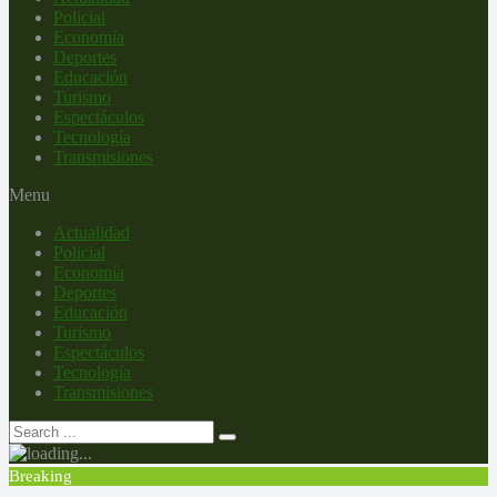
Policial
Economía
Deportes
Educación
Turismo
Espectáculos
Tecnología
Transmisiones
Menu
Actualidad
Policial
Economía
Deportes
Educación
Turismo
Espectáculos
Tecnología
Transmisiones
Breaking