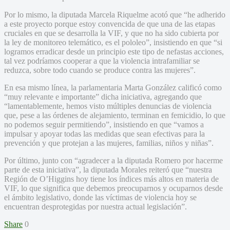
Por lo mismo, la diputada Marcela Riquelme acotó que “he adherido
a este proyecto porque estoy convencida de que una de las etapas
cruciales en que se desarrolla la VIF, y que no ha sido cubierta por
la ley de monitoreo telemático, es el pololeo”, insistiendo en que “si
logramos erradicar desde un principio este tipo de nefastas acciones,
tal vez podríamos cooperar a que la violencia intrafamiliar se
reduzca, sobre todo cuando se produce contra las mujeres”.
En esa mismo línea, la parlamentaria Marta González calificó como
“muy relevante e importante” dicha iniciativa, agregando que
“lamentablemente, hemos visto múltiples denuncias de violencia
que, pese a las órdenes de alejamiento, terminan en femicidio, lo que
no podemos seguir permitiendo”, insistiendo en que “vamos a
impulsar y apoyar todas las medidas que sean efectivas para la
prevención y que protejan a las mujeres, familias, niños y niñas”.
Por último, junto con “agradecer a la diputada Romero por hacerme
parte de esta iniciativa”, la diputada Morales reiteró que “nuestra
Región de O’Higgins hoy tiene los índices más altos en materia de
VIF, lo que significa que debemos preocuparnos y ocuparnos desde
el ámbito legislativo, donde las víctimas de violencia hoy se
encuentran desprotegidas por nuestra actual legislación”.
Share
0