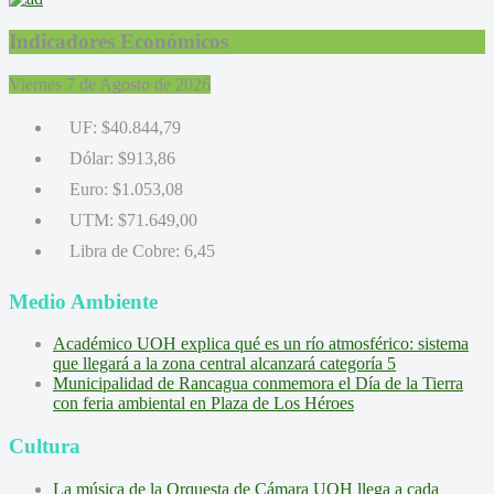
Indicadores Económicos
Viernes 7 de Agosto de 2026
UF:
$40.844,79
Dólar:
$913,86
Euro:
$1.053,08
UTM:
$71.649,00
Libra de Cobre:
6,45
Medio Ambiente
Académico UOH explica qué es un río atmosférico: sistema
que llegará a la zona central alcanzará categoría 5
Municipalidad de Rancagua conmemora el Día de la Tierra
con feria ambiental en Plaza de Los Héroes
Cultura
La música de la Orquesta de Cámara UOH llega a cada