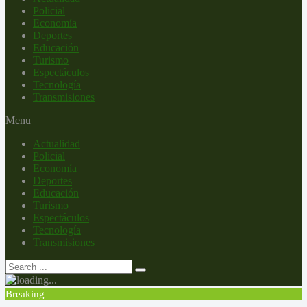
Policial
Economía
Deportes
Educación
Turismo
Espectáculos
Tecnología
Transmisiones
Menu
Actualidad
Policial
Economía
Deportes
Educación
Turismo
Espectáculos
Tecnología
Transmisiones
Breaking