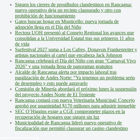
Siguen los cierres de prostíbulos clandestinos en Rancagua:
nuevo operativo deja un recinto clausurado y otro con
prohibición de funcionamiento
Gatos buscan hogar en Monticello: nueva jornada de
adopción llega en el Día del Niño
Rectora UOH presentó al Consejo Regional los avances que
consolidan a la Universidad Estatal tras sus primeros 11 años
de vida
Surfestival 2027 suma a Los Cafres, Donavon Frankenreiter y
artistas nacionales al cartel que encabeza Jack Johnson
Rancagua celebrará el Día del Niño con gran “Carnaval Vivo
2026” y una jornada llena de panoramas gratuitos
Alcalde de Rancagua alerta por impacto laboral tras
paralización de Andes Norte: “Ya tenemos un problema serio
de desempleo y esto puede agravarlo
Comisión de Minería abordará el próximo lunes la suspensión
del proyecto Andes Norte de El Teniente
Rancagua contará con nueva Veterinaria Municipal: Concejo
aprobó por unanimidad $170 millones para adquirir inmueble
SEC O’Higgins exige a CGE comprometer plazos en la
recuperación de hogares que siguen sin luz
Municipalidad de Rancagua lideró nuevo operativo de
fiscalización que permitió clausurar un casino clandestino