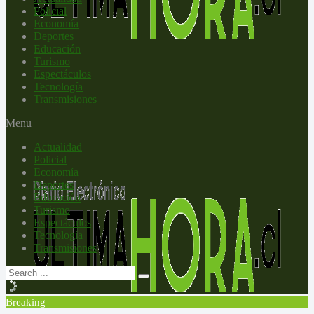
Policial
Economía
Deportes
Educación
Turismo
Espectáculos
Tecnología
Transmisiones
Menu
Actualidad
Policial
Economía
Deportes
Educación
Turismo
Espectáculos
Tecnología
Transmisiones
Breaking