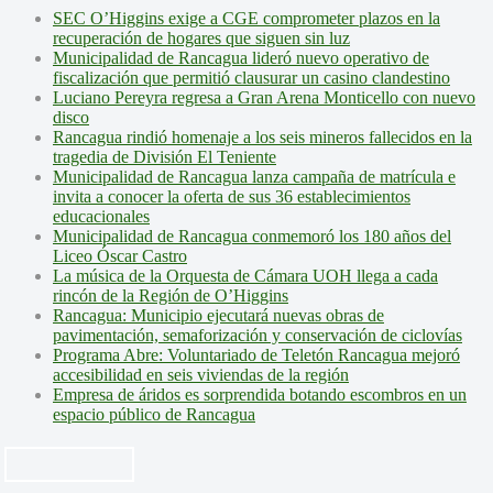
SEC O’Higgins exige a CGE comprometer plazos en la
recuperación de hogares que siguen sin luz
Municipalidad de Rancagua lideró nuevo operativo de
fiscalización que permitió clausurar un casino clandestino
Luciano Pereyra regresa a Gran Arena Monticello con nuevo
disco
Rancagua rindió homenaje a los seis mineros fallecidos en la
tragedia de División El Teniente
Municipalidad de Rancagua lanza campaña de matrícula e
invita a conocer la oferta de sus 36 establecimientos
educacionales
Municipalidad de Rancagua conmemoró los 180 años del
Liceo Óscar Castro
La música de la Orquesta de Cámara UOH llega a cada
rincón de la Región de O’Higgins
Rancagua: Municipio ejecutará nuevas obras de
pavimentación, semaforización y conservación de ciclovías
Programa Abre: Voluntariado de Teletón Rancagua mejoró
accesibilidad en seis viviendas de la región
Empresa de áridos es sorprendida botando escombros en un
espacio público de Rancagua