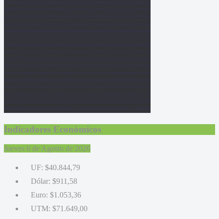
Indicadores Económicos
Jueves 6 de Agosto de 2026
UF:
$40.844,79
Dólar:
$911,58
Euro:
$1.053,36
UTM:
$71.649,00