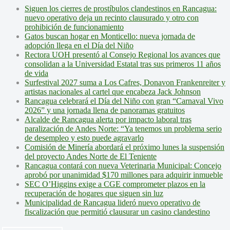
Siguen los cierres de prostíbulos clandestinos en Rancagua:
nuevo operativo deja un recinto clausurado y otro con
prohibición de funcionamiento
Gatos buscan hogar en Monticello: nueva jornada de
adopción llega en el Día del Niño
Rectora UOH presentó al Consejo Regional los avances que
consolidan a la Universidad Estatal tras sus primeros 11 años
de vida
Surfestival 2027 suma a Los Cafres, Donavon Frankenreiter y
artistas nacionales al cartel que encabeza Jack Johnson
Rancagua celebrará el Día del Niño con gran “Carnaval Vivo
2026” y una jornada llena de panoramas gratuitos
Alcalde de Rancagua alerta por impacto laboral tras
paralización de Andes Norte: “Ya tenemos un problema serio
de desempleo y esto puede agravarlo
Comisión de Minería abordará el próximo lunes la suspensión
del proyecto Andes Norte de El Teniente
Rancagua contará con nueva Veterinaria Municipal: Concejo
aprobó por unanimidad $170 millones para adquirir inmueble
SEC O’Higgins exige a CGE comprometer plazos en la
recuperación de hogares que siguen sin luz
Municipalidad de Rancagua lideró nuevo operativo de
fiscalización que permitió clausurar un casino clandestino