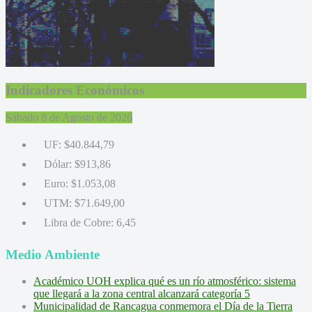
Indicadores Económicos
Sábado 8 de Agosto de 2026
UF:
$40.844,79
Dólar:
$913,86
Euro:
$1.053,08
UTM:
$71.649,00
Libra de Cobre:
6,45
Medio Ambiente
Académico UOH explica qué es un río atmosférico: sistema
que llegará a la zona central alcanzará categoría 5
Municipalidad de Rancagua conmemora el Día de la Tierra