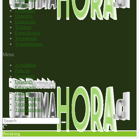
Policial
Economía
Deportes
Educación
Turismo
Espectáculos
Tecnología
Transmisiones
Menu
Actualidad
Policial
Economía
Deportes
Educación
Turismo
Espectáculos
Tecnología
Transmisiones
Breaking