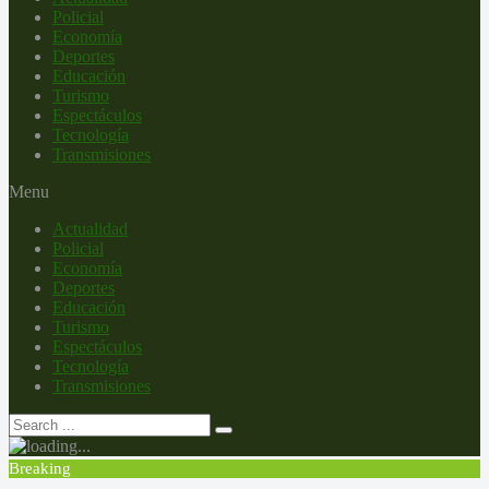
Policial
Economía
Deportes
Educación
Turismo
Espectáculos
Tecnología
Transmisiones
Menu
Actualidad
Policial
Economía
Deportes
Educación
Turismo
Espectáculos
Tecnología
Transmisiones
Breaking