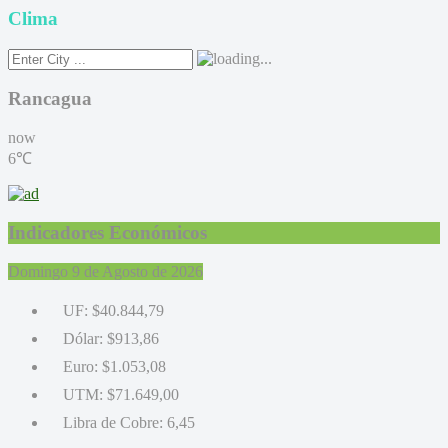
Clima
Rancagua
now
6℃
Indicadores Económicos
Domingo 9 de Agosto de 2026
UF:
$40.844,79
Dólar:
$913,86
Euro:
$1.053,08
UTM:
$71.649,00
Libra de Cobre:
6,45