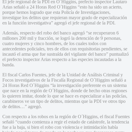
El jefe regional de la PDI en O´Higgins, prefecto inspector Lautaro
Arias señaló a 24 Horas Red O´Higgins “esto ha sido un acierto,
porque hemos logrado que esta Policía de Investigaciones,
investigue los delitos que requieran mayor grado de especialización
en la función investigativa” agregó el jefe regional de la PDI.
Además, respecto del robo del banco agregó “se recuperaron 6
millones 200 mil y fracción, se logró la detención de 9 personas,
cuatro mujeres y cinco hombres, de los cuales todos con
antecedentes policiales, tres de ellos con requisitorias pendientes, se
incautó el arma que fue sustraída del vigilante del banco” puntualizó
el prefecto inspector Arias respecto a las especies incautadas a la
banda.
El fiscal Carlos Fuentes, jefe de la Unidad de Análisis Criminal y
Focos investigativos de la Fiscalía Regional de O´Higgins señaló a
24 Horas Red O´Higgins “la investigación preferente es un sistema
que nace en la región de O´Higgins, donde de hecho otras regiones
lo quieren imitar, donde lo que se hace es especializar a las policías,
carabineros ve un tipo de delitos, mientras que la PDI ve otros tipo
de delitos…” agregó.
Con respecto a los robos en la región de O´Higgins, el fiscal Fuentes
señaló “cuando comienza a regir el estado de catástrofe, la tendencia
fue a la baja, si bien el robo con violencia e intimidación había