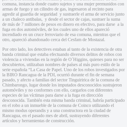
comuna, instancia donde cuatro sujetos y una mujer premunidos con
armas de fuego y un cilindro de gas, ingresaron al recinto para
agredir al guardia de seguridad y sustraerle el arma de servicio junto
a un chaleco antibalas, y desde el sector de cajas, sustraer la suma
de más de 7 millones de pesos en dinero en efectivo, para darse a la
fuga en dos automóviles, de los cuales uno de ellos apareció
incendiado en un cruce ferroviario de esa comuna, mientras que el
otro, apareció abandonado cerca del Cesfam de Mostazal.
Por otro lado, los detectives estaban al tanto de la existencia de otra
banda criminal que estaba efectuando diversos delitos de robos con
violencia a viviendas en la región de O´Higgins, quienes para no ser
descubiertos, utilizaban nombres de países al más puro estilo de la
serie española “La Casa de Papel. Uno de los robos investigados por
la BIRO Rancagua de la PDI, ocurrió durante el fin de semana
pasado, y afecto a familias del sector Tinguiririca de la comuna de
Chimbarongo, lugar donde los imputados desconocidos sustrajeron
automóviles y no conformes con ello, cargarlos con diferentes
especies de las víctimas para darse a la fuga en dirección
desconocida. También esta misma banda criminal, habría participado
en el robo a un inmueble de la comuna de Coinco utilizando el
mismo modus operandis y a una constructora en la ciudad de
Rancagua, en el pasado mes de abril, sustrayendo diferentes
artículos y herramientas de construcción.