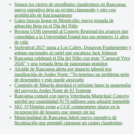
Siguen los cierres de prostíbulos clandestinos en Rancagua:
nuevo operativo deja un recinto clausurado y otro con
prohibición de funcionamiento
Gatos buscan hogar en Monticello: nueva jornada de
adopción llega en el Día del Niño
Rectora UOH presentó al Consejo Regional los avances que
consolidan a la Universidad Estatal tras sus primeros 11 años
de vida
Surfestival 2027 suma a Los Cafres, Donavon Frankenreiter y
artistas nacionales al cartel que encabeza Jack Johnson
Rancagua celebrará el Día del Niño con gran “Carnaval Vivo
2026” y una jornada llena de panoramas gratuitos
Alcalde de Rancagua alerta por impacto laboral tras
paralización de Andes Norte: “Ya tenemos un problema serio
de desempleo y esto puede agravarlo
Comisión de Minería abordará el próximo lunes la suspensión
del proyecto Andes Norte de El Teniente
Rancagua contará con nueva Veterinaria Municipal: Concejo
aprobó por unanimidad $170 millones para adquirir inmueble
SEC O’Higgins exige a CGE comprometer plazos en la
recuperación de hogares que siguen sin luz
Municipalidad de Rancagua lideró nuevo operativo de
fiscalización que permitió clausurar un casino clandestino