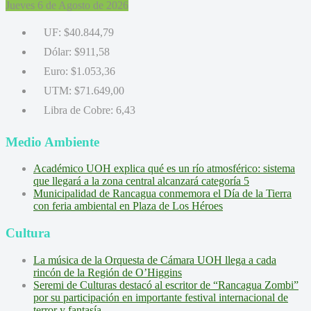
Jueves 6 de Agosto de 2026
UF:
$40.844,79
Dólar:
$911,58
Euro:
$1.053,36
UTM:
$71.649,00
Libra de Cobre:
6,43
Medio Ambiente
Académico UOH explica qué es un río atmosférico: sistema
que llegará a la zona central alcanzará categoría 5
Municipalidad de Rancagua conmemora el Día de la Tierra
con feria ambiental en Plaza de Los Héroes
Cultura
La música de la Orquesta de Cámara UOH llega a cada
rincón de la Región de O’Higgins
Seremi de Culturas destacó al escritor de “Rancagua Zombi”
por su participación en importante festival internacional de
terror y fantasía