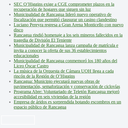
SEC O’Higgins exige a CGE comprometer plazos en la
recuperación de hogares que siguen sin luz
Municipalidad de Rancagua lideró nuevo operativo de
fiscalización que permitió clausurar un casino clandestino
Luciano Pereyra regresa a Gran Arena Monticello con nuevo
disco
Rancagua rindió homenaje a los seis mineros fallecidos en la
tragedia de División El Teniente
Municipalidad de Rancagua lanza campaña de matrícula e
invita a conocer la oferta de sus 36 establecimientos
educacionales
Municipalidad de Rancagua conmemoró los 180 años del
Liceo Óscar Castro
La música de la Orquesta de Cámara UOH llega a cada
rincón de la Región de O’Higgins
Rancagua: Municipio ejecutará nuevas obras de
pavimentación, semaforización y conservación de ciclovías
Programa Abre: Voluntariado de Teletón Rancagua mejoró
accesibilidad en seis viviendas de la región
Empresa de áridos es sorprendida botando escombros en un
espacio público de Rancagua