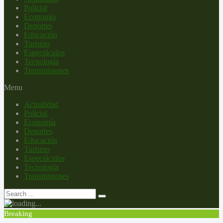
Policial
Economía
Deportes
Educación
Turismo
Espectáculos
Tecnología
Transmisiones
Menu
Actualidad
Policial
Economía
Deportes
Educación
Turismo
Espectáculos
Tecnología
Transmisiones
Breaking