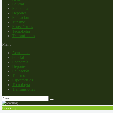
Policial
Economía
Deportes
Educación
Turismo
Espectáculos
Tecnología
Transmisiones
Menu
Actualidad
Policial
Economía
Deportes
Educación
Turismo
Espectáculos
Tecnología
Transmisiones
Breaking