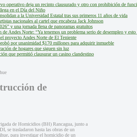
evo operativo deja un recinto clausurado y otro con prohibición de fun
lega en el Día del Niño
olidan a la Universidad Estatal tras sus primeros 11 años de vida
tistas nacionales al cartel que encabeza Jack Johnson
026” y una jornada llena de panoramas gratuitos
ión de Andes Norte: “Ya tenemos un problema serio de desempleo y esto
del proyecto Andes Norte de El Teniente
robó por unanimidad $170 millones para adquirir inmueble
ción de hogares que siguen sin luz
ión que permitió clausurar un casino clandestino
trucción de
a Brigada de Homicidios (BH) Rancagua, junto a
I, se trasladaron hasta las obras de un
ue, para investigar el homicidio de un