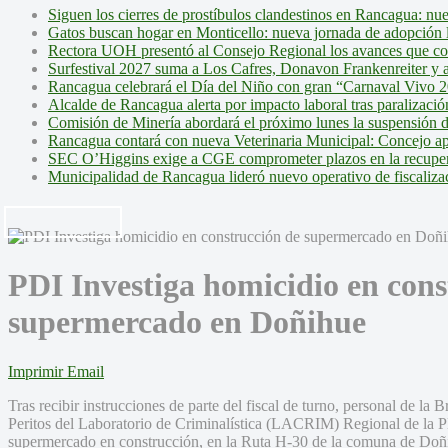
Siguen los cierres de prostíbulos clandestinos en Rancagua: nu
Gatos buscan hogar en Monticello: nueva jornada de adopción l
Rectora UOH presentó al Consejo Regional los avances que cons
Surfestival 2027 suma a Los Cafres, Donavon Frankenreiter y ar
Rancagua celebrará el Día del Niño con gran “Carnaval Vivo 2
Alcalde de Rancagua alerta por impacto laboral tras paralizac
Comisión de Minería abordará el próximo lunes la suspensión 
Rancagua contará con nueva Veterinaria Municipal: Concejo ap
SEC O’Higgins exige a CGE comprometer plazos en la recupera
Municipalidad de Rancagua lideró nuevo operativo de fiscalizac
PDI Investiga homicidio en cons
supermercado en Doñihue
Imprimir
Email
Tras recibir instrucciones de parte del fiscal de turno, personal de l
Peritos del Laboratorio de Criminalística (LACRIM) Regional de la PD
supermercado en construcción, en la Ruta H-30 de la comuna de Doñih