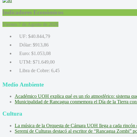
Indicadores Económicos
Viernes 7 de Agosto de 2026
UF:
$40.844,79
Dólar:
$913,86
Euro:
$1.053,08
UTM:
$71.649,00
Libra de Cobre:
6,45
Medio Ambiente
Académico UOH explica qué es un río atmosférico: sistema que l
Municipalidad de Rancagua conmemora el Día de la Tierra con 
Cultura
La música de la Orquesta de Cámara UOH llega a cada rincón 
Seremi de Culturas destacó al escritor de “Rancagua Zombi” por s