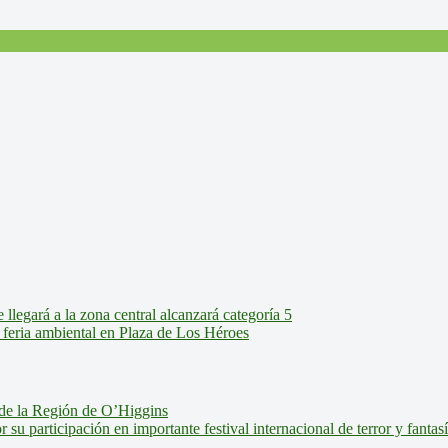
legará a la zona central alcanzará categoría 5
feria ambiental en Plaza de Los Héroes
de la Región de O’Higgins
u participación en importante festival internacional de terror y fantas