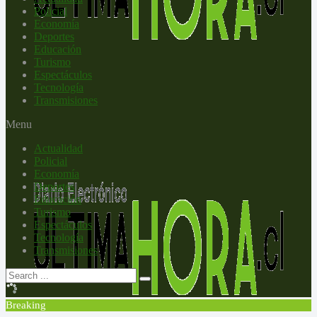
Policial
Economía
Deportes
Educación
Turismo
Espectáculos
Tecnología
Transmisiones
Menu
Actualidad
Policial
Economía
Deportes
Educación
Turismo
Espectáculos
Tecnología
Transmisiones
Breaking