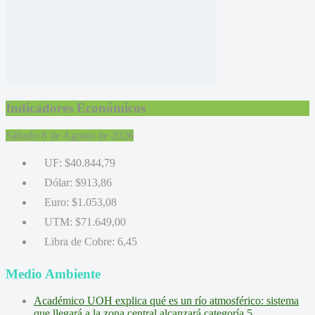
Indicadores Económicos
Sábado 8 de Agosto de 2026
UF:
$40.844,79
Dólar:
$913,86
Euro:
$1.053,08
UTM:
$71.649,00
Libra de Cobre:
6,45
Medio Ambiente
Académico UOH explica qué es un río atmosférico: sistema
que llegará a la zona central alcanzará categoría 5