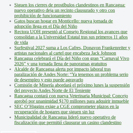
Siguen los cierres de prostíbulos clandestinos en Rancagua:
nuevo operativo deja un recinto clausurado y otro con
prohibición de funcionamiento
Gatos buscan hogar en Monticello: nueva jornada de
adopción llega en el Día del Niño
Rectora UOH presentó al Consejo Regional los avances que
consolidan a la Universidad Estatal tras sus primeros 11 años
de vida
Surfestival 2027 suma a Los Cafres, Donavon Frankenreiter y
artistas nacionales al cartel que encabeza Jack Johnson
Rancagua celebrará el Día del Niño con gran “Carnaval Vivo
2026” y una jornada llena de panoramas gratuitos
Alcalde de Rancagua alerta por impacto laboral tras
paralización de Andes Norte: “Ya tenemos un problema serio
de desempleo y esto puede agravarlo
Comisión de Minería abordará el próximo lunes la suspensión
del proyecto Andes Norte de El Teniente
Rancagua contará con nueva Veterinaria Municipal: Concejo
aprobó por unanimidad $170 millones para adquirir inmueble
SEC O’Higgins exige a CGE comprometer plazos en la
recuperación de hogares que siguen sin luz
Municipalidad de Rancagua lideró nuevo operativo de
fiscalización que permitió clausurar un casino clandestino