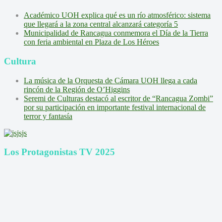
Académico UOH explica qué es un río atmosférico: sistema
que llegará a la zona central alcanzará categoría 5
Municipalidad de Rancagua conmemora el Día de la Tierra
con feria ambiental en Plaza de Los Héroes
Cultura
La música de la Orquesta de Cámara UOH llega a cada
rincón de la Región de O’Higgins
Seremi de Culturas destacó al escritor de “Rancagua Zombi”
por su participación en importante festival internacional de
terror y fantasía
Los Protagonistas TV 2025