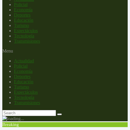
Policial
Economía
Deportes
Educación
Turismo
Espectáculos
Tecnología
Transmisiones
Menu
Actualidad
Policial
Economía
Deportes
Educación
Turismo
Espectáculos
Tecnología
Transmisiones
Breaking