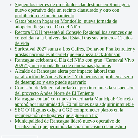
Siguen los cierres de prostíbulos clandestinos en Rancagua:
nuevo operativo deja un recinto clausurado y otro con
prohibición de funcionamiento
Gatos buscan hogar en Monticello: nueva jornada de
adopción llega en el Día del Niño
Rectora UOH presentó al Consejo Regional los avances que
consolidan a la Universidad Estatal tras sus primeros 11 años
de vida
Surfestival 2027 suma a Los Cafres, Donavon Frankenreiter y
artistas nacionales al cartel que encabeza Jack Johnson
Rancagua celebrará el Día del Niño con gran “Carnaval Vivo
2026” y una jornada llena de panoramas gratuitos
Alcalde de Rancagua alerta por impacto laboral tras
paralización de Andes Norte: “Ya tenemos un problema serio
de desempleo y esto puede agravarlo
Comisión de Minería abordará el próximo lunes la suspensión
del proyecto Andes Norte de El Teniente
Rancagua contará con nueva Veterinaria Municipal: Concejo
aprobó por unanimidad $170 millones para adquirir inmueble
SEC O’Higgins exige a CGE comprometer plazos en la
recuperación de hogares que siguen sin luz
Municipalidad de Rancagua lideró nuevo operativo de
fiscalización que permitió clausurar un casino clandestino