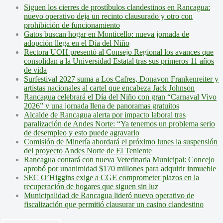
Siguen los cierres de prostíbulos clandestinos en Rancagua:
nuevo operativo deja un recinto clausurado y otro con
prohibición de funcionamiento
Gatos buscan hogar en Monticello: nueva jornada de
adopción llega en el Día del Niño
Rectora UOH presentó al Consejo Regional los avances que
consolidan a la Universidad Estatal tras sus primeros 11 años
de vida
Surfestival 2027 suma a Los Cafres, Donavon Frankenreiter y
artistas nacionales al cartel que encabeza Jack Johnson
Rancagua celebrará el Día del Niño con gran “Carnaval Vivo
2026” y una jornada llena de panoramas gratuitos
Alcalde de Rancagua alerta por impacto laboral tras
paralización de Andes Norte: “Ya tenemos un problema serio
de desempleo y esto puede agravarlo
Comisión de Minería abordará el próximo lunes la suspensión
del proyecto Andes Norte de El Teniente
Rancagua contará con nueva Veterinaria Municipal: Concejo
aprobó por unanimidad $170 millones para adquirir inmueble
SEC O’Higgins exige a CGE comprometer plazos en la
recuperación de hogares que siguen sin luz
Municipalidad de Rancagua lideró nuevo operativo de
fiscalización que permitió clausurar un casino clandestino