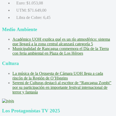
Euro:
$1.053,08
UTM:
$71.649,00
Libra de Cobre:
6,45
Medio Ambiente
Académico UOH explica qué es un río atmosférico: sistema
que llegará a la zona central alcanzará categoría 5
Municipalidad de Rancagua conmemora el Día de la Tierra
con feria ambiental en Plaza de Los Héroes
Cultura
La música de la Orquesta de Cámara UOH llega a cada
rincón de la Región de O’Higgins
Seremi de Culturas destacó al escritor de “Rancagua Zombi”
por su participación en importante festival internacional de
terror y fantasía
Los Protagonistas TV 2025