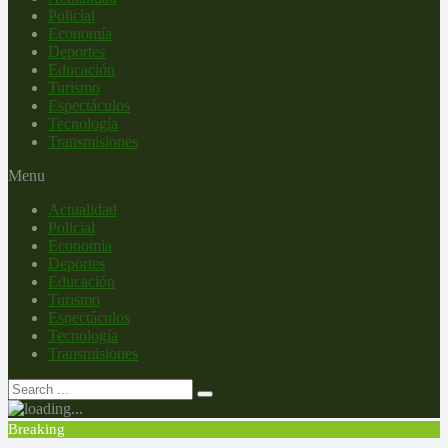
Policial
Economía
Deportes
Educación
Turismo
Espectáculos
Tecnología
Transmisiones
Menu
Actualidad
Policial
Economía
Deportes
Educación
Turismo
Espectáculos
Tecnología
Transmisiones
Breaking