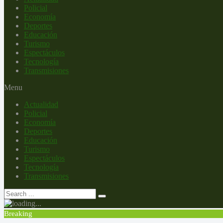
Policial
Economía
Deportes
Educación
Turismo
Espectáculos
Tecnología
Transmisiones
Menu
Actualidad
Policial
Economía
Deportes
Educación
Turismo
Espectáculos
Tecnología
Transmisiones
Breaking