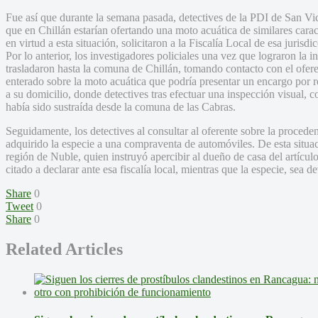
Fue así que durante la semana pasada, detectives de la PDI de San V
que en Chillán estarían ofertando una moto acuática de similares caracte
en virtud a esta situación, solicitaron a la Fiscalía Local de esa jurisdi
Por lo anterior, los investigadores policiales una vez que lograron la i
trasladaron hasta la comuna de Chillán, tomando contacto con el oferen
enterado sobre la moto acuática que podría presentar un encargo por ro
a su domicilio, donde detectives tras efectuar una inspección visual, 
había sido sustraída desde la comuna de las Cabras.
Seguidamente, los detectives al consultar al oferente sobre la procede
adquirido la especie a una compraventa de automóviles. De esta situació
región de Nuble, quien instruyó apercibir al dueño de casa del artícul
citado a declarar ante esa fiscalía local, mientras que la especie, sea d
Share
0
Tweet
0
Share
0
Related Articles