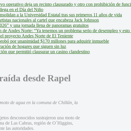
evo operativo deja un recinto clausurado y otro con prohibición de fun
lega en el Día del Niño
olidan a la Universidad Estatal tras sus primeros 11 años de vida
tistas nacionales al cartel que encabeza Jack Johnson
026” y una jornada llena de panoramas gratuitos
ión de Andes Norte: “Ya tenemos un problema serio de desempleo y esto
del proyecto Andes Norte de El Teniente
robó por unanimidad $170 millones para adquirir inmueble
ción de hogares que siguen sin luz
ión que permitió clausurar un casino clandestino
raída desde Rapel
moto de agua en la comuna de Chillán, la
ujetos desconocidos sustrajeron una moto de
una de Las Cabras, región de O´Higgins,
te las autoridades.