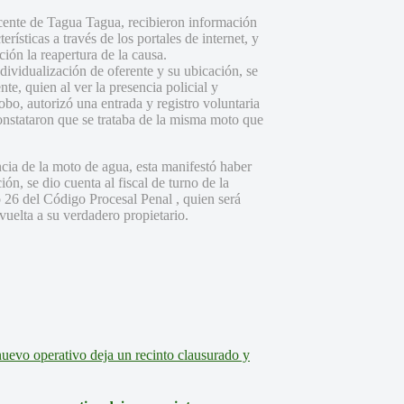
icente de Tagua Tagua, recibieron información
rísticas a través de los portales de internet, y
cción la reapertura de la causa.
ndividualización de oferente y su ubicación, se
te, quien al ver la presencia policial y
bo, autorizó una entrada y registro voluntaria
constataron que se trataba de la misma moto que
ncia de la moto de agua, esta manifestó haber
n, se dio cuenta al fiscal de turno de la
o 26 del Código Procesal Penal , quien será
evuelta a su verdadero propietario.