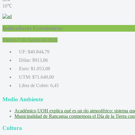
10℃
Indicadores Económicos
Viernes 7 de Agosto de 2026
UF:
$40.844,79
Dólar:
$913,86
Euro:
$1.053,08
UTM:
$71.649,00
Libra de Cobre:
6,45
Medio Ambiente
Académico UOH explica qué es un río atmosférico: sistema que l
Municipalidad de Rancagua conmemora el Día de la Tierra con 
Cultura