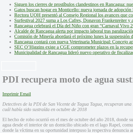
Siguen los cierres de prostíbulos clandestinos en Rancagua: nu
Gatos buscan hogar en Monticello: nueva jornada de adopción l
Rectora UOH presentó al Consejo Regional los avances que cons
Surfestival 2027 suma a Los Cafres, Donavon Frankenreiter y ar
Rancagua celebrará el Día del Niño con gran “Carnaval Vivo 2
Alcalde de Rancagua alerta por impacto laboral tras paralizac
Comisión de Minería abordará el próximo lunes la suspensión 
Rancagua contará con nueva Veterinaria Municipal: Concejo ap
SEC O’Higgins exige a CGE comprometer plazos en la recupera
Municipalidad de Rancagua lideró nuevo operativo de fiscalizac
PDI recupera moto de agua sust
Imprimir
Email
Detectives de la PDI de San Vicente de Tagua Tagua, recuperan una 
cuál había sido sustraída en octubre de 2018
El hecho de robo ocurrió en el mes de octubre del año 2018, donde s
agua desde el interior de un domicilio ubicado en el lago Rapel, com
donde la víctima en su oportunidad interpuso la respectiva denuncia an