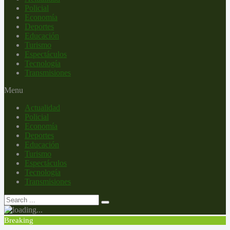
Policial
Economía
Deportes
Educación
Turismo
Espectáculos
Tecnología
Transmisiones
Menu
Actualidad
Policial
Economía
Deportes
Educación
Turismo
Espectáculos
Tecnología
Transmisiones
Breaking