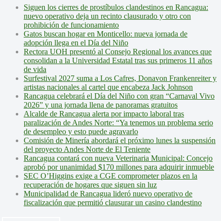
Siguen los cierres de prostíbulos clandestinos en Rancagua:
nuevo operativo deja un recinto clausurado y otro con
prohibición de funcionamiento
Gatos buscan hogar en Monticello: nueva jornada de
adopción llega en el Día del Niño
Rectora UOH presentó al Consejo Regional los avances que
consolidan a la Universidad Estatal tras sus primeros 11 años
de vida
Surfestival 2027 suma a Los Cafres, Donavon Frankenreiter y
artistas nacionales al cartel que encabeza Jack Johnson
Rancagua celebrará el Día del Niño con gran “Carnaval Vivo
2026” y una jornada llena de panoramas gratuitos
Alcalde de Rancagua alerta por impacto laboral tras
paralización de Andes Norte: “Ya tenemos un problema serio
de desempleo y esto puede agravarlo
Comisión de Minería abordará el próximo lunes la suspensión
del proyecto Andes Norte de El Teniente
Rancagua contará con nueva Veterinaria Municipal: Concejo
aprobó por unanimidad $170 millones para adquirir inmueble
SEC O’Higgins exige a CGE comprometer plazos en la
recuperación de hogares que siguen sin luz
Municipalidad de Rancagua lideró nuevo operativo de
fiscalización que permitió clausurar un casino clandestino