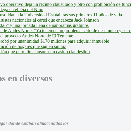
evo operativo deja un recinto clausurado y otro con prohibición de fun
lega en el Día del Niño
olidan a la Universidad Estatal tras sus primeros 11 años de vida
tistas nacionales al cartel que encabeza Jack Johnson
026” y una jornada llena de panoramas gratuitos
ión de Andes Norte: “Ya tenemos un problema serio de desempleo y esto
del proyecto Andes Norte de El Teniente
robó por unanimidad $170 millones para adquirir inmueble
ción de hogares que siguen sin luz
ión que permitió clausurar un casino clandestino
s en diversos
lugar donde estaban almacenados los