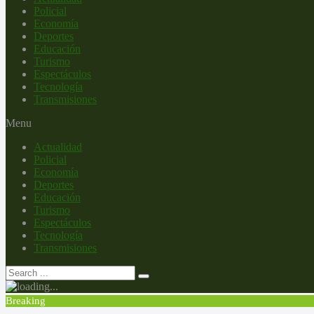
Policial
Economía
Deportes
Educación
Turismo
Espectáculos
Tecnología
Transmisiones
Menu
Actualidad
Policial
Economía
Deportes
Educación
Turismo
Espectáculos
Tecnología
Transmisiones
Breaking