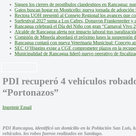
Siguen los cierres de prostíbulos clandestinos en Rancagua: nu
Gatos buscan hogar en Monticello: nueva jornada de adopción l
Rectora UOH presentó al Consejo Regional los avances que cons
Surfestival 2027 suma a Los Cafres, Donavon Frankenreiter y ar
Rancagua celebrará el Día del Niño con gran “Carnaval Vivo 2
Alcalde de Rancagua alerta por impacto laboral tras paralizac
Comisión de Minería abordará el próximo lunes la suspensión 
Rancagua contará con nueva Veterinaria Municipal: Concejo ap
SEC O’Higgins exige a CGE comprometer plazos en la recupera
Municipalidad de Rancagua lideró nuevo operativo de fiscalizac
PDI recuperó 4 vehículos robado
“Portonazos”
Imprimir
Email
PDI Rancagua, identificó un domicilio en la Población San Luis, 
vehículos. los robos fueron realizados en Santiago.