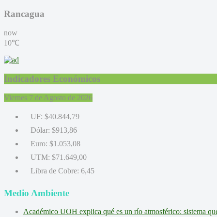
Rancagua
now
10℃
Indicadores Económicos
Viernes 7 de Agosto de 2026
UF:
$40.844,79
Dólar:
$913,86
Euro:
$1.053,08
UTM:
$71.649,00
Libra de Cobre:
6,45
Medio Ambiente
Académico UOH explica qué es un río atmosférico: sistema que l