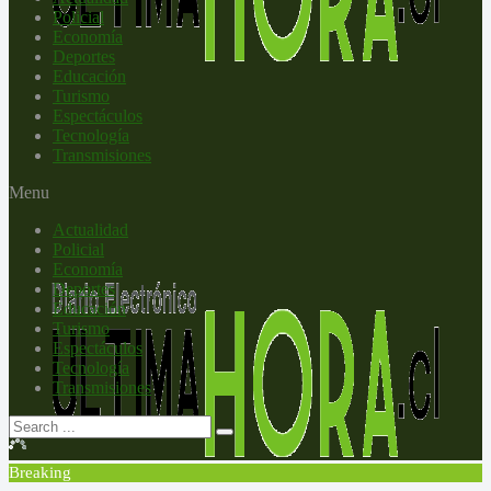
Policial
Economía
Deportes
Educación
Turismo
Espectáculos
Tecnología
Transmisiones
Menu
Actualidad
Policial
Economía
Deportes
Educación
Turismo
Espectáculos
Tecnología
Transmisiones
Breaking