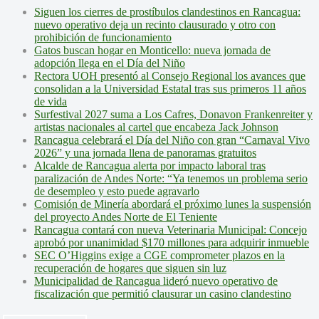
Siguen los cierres de prostíbulos clandestinos en Rancagua:
nuevo operativo deja un recinto clausurado y otro con
prohibición de funcionamiento
Gatos buscan hogar en Monticello: nueva jornada de
adopción llega en el Día del Niño
Rectora UOH presentó al Consejo Regional los avances que
consolidan a la Universidad Estatal tras sus primeros 11 años
de vida
Surfestival 2027 suma a Los Cafres, Donavon Frankenreiter y
artistas nacionales al cartel que encabeza Jack Johnson
Rancagua celebrará el Día del Niño con gran “Carnaval Vivo
2026” y una jornada llena de panoramas gratuitos
Alcalde de Rancagua alerta por impacto laboral tras
paralización de Andes Norte: “Ya tenemos un problema serio
de desempleo y esto puede agravarlo
Comisión de Minería abordará el próximo lunes la suspensión
del proyecto Andes Norte de El Teniente
Rancagua contará con nueva Veterinaria Municipal: Concejo
aprobó por unanimidad $170 millones para adquirir inmueble
SEC O’Higgins exige a CGE comprometer plazos en la
recuperación de hogares que siguen sin luz
Municipalidad de Rancagua lideró nuevo operativo de
fiscalización que permitió clausurar un casino clandestino