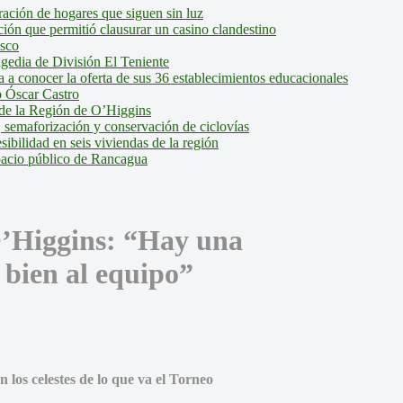
ción de hogares que siguen sin luz
ión que permitió clausurar un casino clandestino
isco
agedia de División El Teniente
a conocer la oferta de sus 36 establecimientos educacionales
 Óscar Castro
de la Región de O’Higgins
 semaforización y conservación de ciclovías
bilidad en seis viviendas de la región
pacio público de Rancagua
O’Higgins: “Hay una
 bien al equipo”
 los celestes de lo que va el Torneo