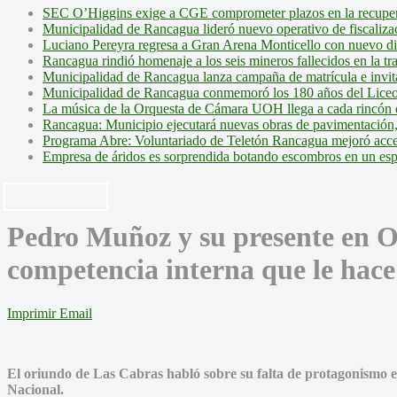
SEC O’Higgins exige a CGE comprometer plazos en la recupera
Municipalidad de Rancagua lideró nuevo operativo de fiscalizac
Luciano Pereyra regresa a Gran Arena Monticello con nuevo d
Rancagua rindió homenaje a los seis mineros fallecidos en la tr
Municipalidad de Rancagua lanza campaña de matrícula e invita 
Municipalidad de Rancagua conmemoró los 180 años del Liceo
La música de la Orquesta de Cámara UOH llega a cada rincón 
Rancagua: Municipio ejecutará nuevas obras de pavimentación,
Programa Abre: Voluntariado de Teletón Rancagua mejoró accesi
Empresa de áridos es sorprendida botando escombros en un es
Pedro Muñoz y su presente en 
competencia interna que le hace
Imprimir
Email
El oriundo de Las Cabras habló sobre su falta de protagonismo en
Nacional.