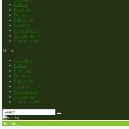
Policial
Economía
Deportes
Educación
Turismo
Espectáculos
Tecnología
Transmisiones
Menu
Actualidad
Policial
Economía
Deportes
Educación
Turismo
Espectáculos
Tecnología
Transmisiones
Breaking