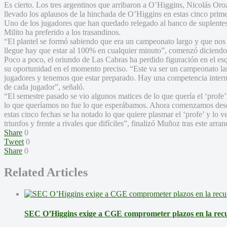
Es cierto. Los tres argentinos que arribaron a O’Higgins, Nicolás Or
llevado los aplausos de la hinchada de O’Higgins en estas cinco prim
Uno de los jugadores que han quedado relegado al banco de suplentes
Milito ha preferido a los trasandinos.
“El plantel se formó sabiendo que era un campeonato largo y que nos
llegue hay que estar al 100% en cualquier minuto”, comenzó diciend
Poco a poco, el oriundo de Las Cabras ha perdido figuración en el es
su oportunidad en el momento preciso. “Este va ser un campeonato lar
jugadores y tenemos que estar preparado. Hay una competencia interna
de cada jugador”, señaló.
“El semestre pasado se vio algunos matices de lo que quería el ‘profe’
lo que queríamos no fue lo que esperábamos. Ahora comenzamos desd
estas cinco fechas se ha notado lo que quiere plasmar el ‘profe’ y lo
triunfos y frente a rivales que difíciles”, finalizó Muñoz tras este arr
Share
0
Tweet
0
Share
0
Related Articles
SEC O’Higgins exige a CGE comprometer plazos en la recup