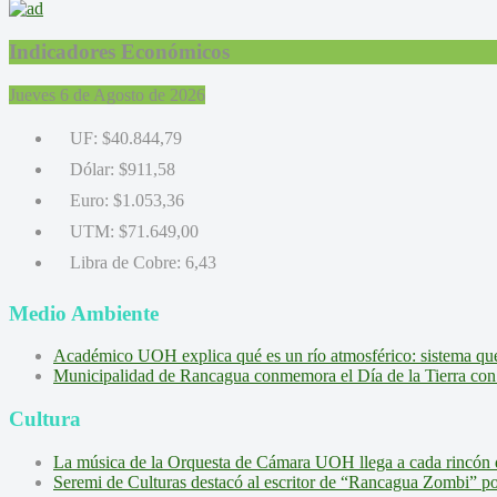
Indicadores Económicos
Jueves 6 de Agosto de 2026
UF:
$40.844,79
Dólar:
$911,58
Euro:
$1.053,36
UTM:
$71.649,00
Libra de Cobre:
6,43
Medio Ambiente
Académico UOH explica qué es un río atmosférico: sistema que l
Municipalidad de Rancagua conmemora el Día de la Tierra con 
Cultura
La música de la Orquesta de Cámara UOH llega a cada rincón 
Seremi de Culturas destacó al escritor de “Rancagua Zombi” por s