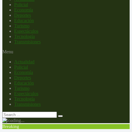
Policial
Economía
Deportes
Educación
Turismo
Espectáculos
Tecnología
Transmisiones
Menu
Actualidad
Policial
Economía
Deportes
Educación
Turismo
Espectáculos
Tecnología
Transmisiones
Breaking