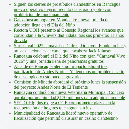
Siguen los cierres de prostíbulos clandestinos en Rancagua:
nuevo operativo deja un recinto clausurado y otro con
prohibición de funcionamiento
Gatos buscan hogar en Monticello: nueva jornada de
adopción llega en el Día del Niño
Rectora UOH presentó al Consejo Regional los avances que
consolidan a la Universidad Estatal tras sus primeros 11 años
de vida
Surfestival 2027 suma a Los Cafres, Donavon Frankenreiter y
artistas nacionales al cartel que encabeza Jack Johnson
Rancagua celebrará el Día del Niño con gran “Carnaval Vivo
2026” y una jornada llena de panoramas gratuitos
Alcalde de Rancagua alerta por impacto laboral tras
paralización de Andes Norte: “Ya tenemos un problema serio
de desempleo y esto puede agravarlo
Comisión de Minería abordará el próximo lunes la suspensión
del proyecto Andes Norte de El Teniente
Rancagua contará con nueva Veterinaria Municipal: Concejo
aprobó por unanimidad $170 millones para adquirir inmueble
SEC O’Higgins exige a CGE comprometer plazos en la
recuperación de hogares que siguen sin luz
Municipalidad de Rancagua lideró nuevo operativo de
fiscalización que permitió clausurar un casino clandestino