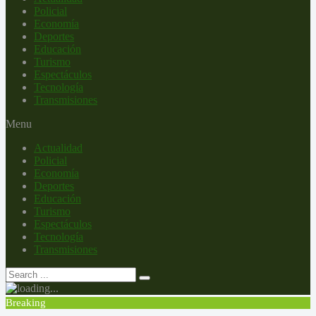
Policial
Economía
Deportes
Educación
Turismo
Espectáculos
Tecnología
Transmisiones
Menu
Actualidad
Policial
Economía
Deportes
Educación
Turismo
Espectáculos
Tecnología
Transmisiones
Breaking