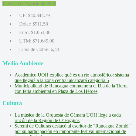
Jueves 6 de Agosto de 2026
UF:
$40.844,79
Dólar:
$911,58
Euro:
$1.053,36
UTM:
$71.649,00
Libra de Cobre:
6,43
Medio Ambiente
Académico UOH explica qué es un río atmosférico: sistema
que llegará a la zona central alcanzará categoría 5
Municipalidad de Rancagua conmemora el Día de la Tierra
con feria ambiental en Plaza de Los Héroes
Cultura
La música de la Orquesta de Cámara UOH llega a cada
rincón de la Región de O’Higgins
Seremi de Culturas destacó al escritor de “Rancagua Zombi”
por su participación en importante festival internacional de