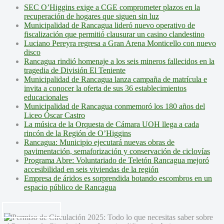
SEC O’Higgins exige a CGE comprometer plazos en la
recuperación de hogares que siguen sin luz
Municipalidad de Rancagua lideró nuevo operativo de
fiscalización que permitió clausurar un casino clandestino
Luciano Pereyra regresa a Gran Arena Monticello con nuevo
disco
Rancagua rindió homenaje a los seis mineros fallecidos en la
tragedia de División El Teniente
Municipalidad de Rancagua lanza campaña de matrícula e
invita a conocer la oferta de sus 36 establecimientos
educacionales
Municipalidad de Rancagua conmemoró los 180 años del
Liceo Óscar Castro
La música de la Orquesta de Cámara UOH llega a cada
rincón de la Región de O’Higgins
Rancagua: Municipio ejecutará nuevas obras de
pavimentación, semaforización y conservación de ciclovías
Programa Abre: Voluntariado de Teletón Rancagua mejoró
accesibilidad en seis viviendas de la región
Empresa de áridos es sorprendida botando escombros en un
espacio público de Rancagua