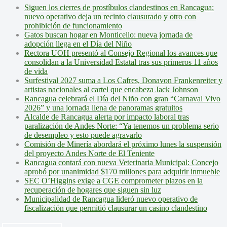
Siguen los cierres de prostíbulos clandestinos en Rancagua:
nuevo operativo deja un recinto clausurado y otro con
prohibición de funcionamiento
Gatos buscan hogar en Monticello: nueva jornada de
adopción llega en el Día del Niño
Rectora UOH presentó al Consejo Regional los avances que
consolidan a la Universidad Estatal tras sus primeros 11 años
de vida
Surfestival 2027 suma a Los Cafres, Donavon Frankenreiter y
artistas nacionales al cartel que encabeza Jack Johnson
Rancagua celebrará el Día del Niño con gran “Carnaval Vivo
2026” y una jornada llena de panoramas gratuitos
Alcalde de Rancagua alerta por impacto laboral tras
paralización de Andes Norte: “Ya tenemos un problema serio
de desempleo y esto puede agravarlo
Comisión de Minería abordará el próximo lunes la suspensión
del proyecto Andes Norte de El Teniente
Rancagua contará con nueva Veterinaria Municipal: Concejo
aprobó por unanimidad $170 millones para adquirir inmueble
SEC O’Higgins exige a CGE comprometer plazos en la
recuperación de hogares que siguen sin luz
Municipalidad de Rancagua lideró nuevo operativo de
fiscalización que permitió clausurar un casino clandestino