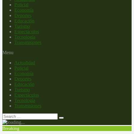
Policial
Economía
Deportes
Educación
Turismo
Espectáculos
Tecnología
Transmisiones
Menu
Actualidad
Policial
Economía
Deportes
Educación
Turismo
Espectáculos
Tecnología
Transmisiones
Breaking