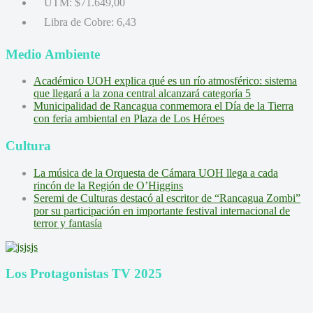
UTM:
$71.649,00
Libra de Cobre:
6,43
Medio Ambiente
Académico UOH explica qué es un río atmosférico: sistema
que llegará a la zona central alcanzará categoría 5
Municipalidad de Rancagua conmemora el Día de la Tierra
con feria ambiental en Plaza de Los Héroes
Cultura
La música de la Orquesta de Cámara UOH llega a cada
rincón de la Región de O’Higgins
Seremi de Culturas destacó al escritor de “Rancagua Zombi”
por su participación en importante festival internacional de
terror y fantasía
Los Protagonistas TV 2025