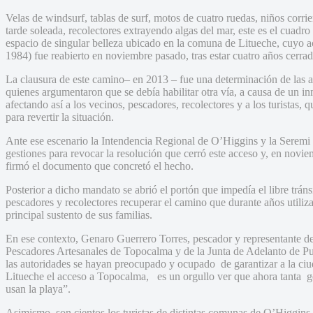
Velas de windsurf, tablas de surf, motos de cuatro ruedas, niños corri
tarde soleada, recolectores extrayendo algas del mar, este es el cuadr
espacio de singular belleza ubicado en la comuna de Litueche, cuyo a
1984) fue reabierto en noviembre pasado, tras estar cuatro años cerrad
La clausura de este camino– en 2013 – fue una determinación de las 
quienes argumentaron que se debía habilitar otra vía, a causa de un in
afectando así a los vecinos, pescadores, recolectores y a los turistas,
para revertir la situación.
Ante ese escenario la Intendencia Regional de O’Higgins y la Seremi 
gestiones para revocar la resolución que cerró este acceso y, en novi
firmó el documento que concretó el hecho.
Posterior a dicho mandato se abrió el portón que impedía el libre trán
pescadores y recolectores recuperar el camino que durante años utiliza
principal sustento de sus familias.
En ese contexto, Genaro Guerrero Torres, pescador y representante de
Pescadores Artesanales de Topocalma y de la Junta de Adelanto de Pue
las autoridades se hayan preocupado y ocupado de garantizar a la ciu
Litueche el acceso a Topocalma, es un orgullo ver que ahora tanta g
usan la playa”.
Asimismo, son cientos los turistas de distintas comunas de O’Higgins y