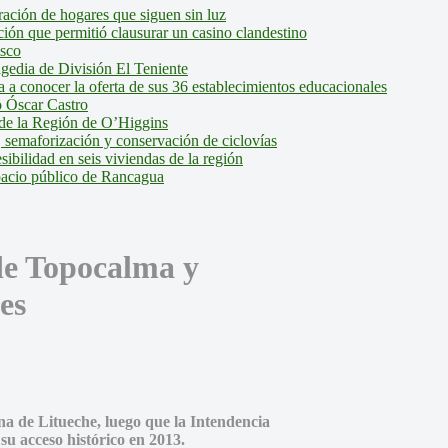
ción de hogares que siguen sin luz
ión que permitió clausurar un casino clandestino
isco
agedia de División El Teniente
a conocer la oferta de sus 36 establecimientos educacionales
 Óscar Castro
de la Región de O’Higgins
 semaforización y conservación de ciclovías
bilidad en seis viviendas de la región
pacio público de Rancagua
de Topocalma y
es
na de Litueche, luego que la Intendencia
su acceso histórico en 2013.