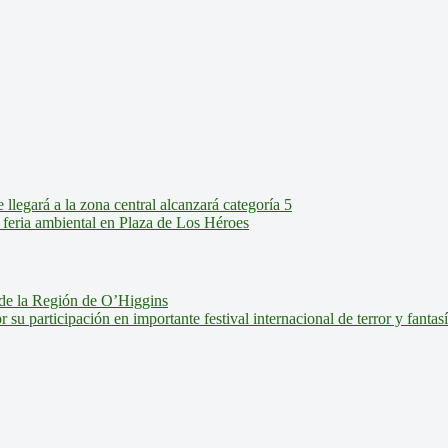
legará a la zona central alcanzará categoría 5
feria ambiental en Plaza de Los Héroes
de la Región de O’Higgins
u participación en importante festival internacional de terror y fantas