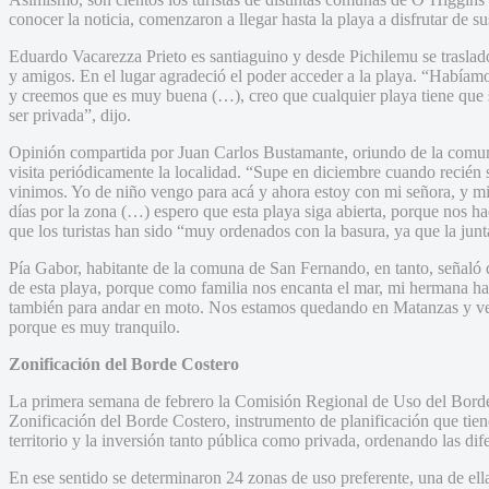
conocer la noticia, comenzaron a llegar hasta la playa a disfrutar de s
Eduardo Vacarezza Prieto es santiaguino y desde Pichilemu se trasladó
y amigos. En el lugar agradeció el poder acceder a la playa. “Habíamo
y creemos que es muy buena (…), creo que cualquier playa tiene que s
ser privada”, dijo.
Opinión compartida por Juan Carlos Bustamante, oriundo de la comun
visita periódicamente la localidad. “Supe en diciembre cuando recién 
vinimos. Yo de niño vengo para acá y ahora estoy con mi señora, y m
días por la zona (…) espero que esta playa siga abierta, porque nos 
que los turistas han sido “muy ordenados con la basura, ya que la junta
Pía Gabor, habitante de la comuna de San Fernando, en tanto, señaló q
de esta playa, porque como familia nos encanta el mar, mi hermana hac
también para andar en moto. Nos estamos quedando en Matanzas y ve
porque es muy tranquilo.
Zonificación del Borde Costero
La primera semana de febrero la Comisión Regional de Uso del Bor
Zonificación del Borde Costero, instrumento de planificación que tiene
territorio y la inversión tanto pública como privada, ordenando las dife
En ese sentido se determinaron 24 zonas de uso preferente, una de ell