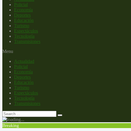
Policial
Economía
Deportes
Educación
Turismo
Espectáculos
Tecnología
Transmisiones
Menu
Actualidad
Policial
Economía
Deportes
Educación
Turismo
Espectáculos
Tecnología
Transmisiones
Breaking