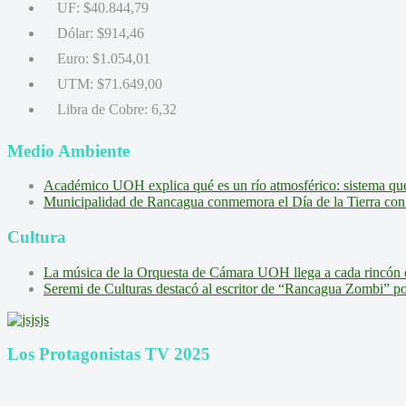
UF:
$40.844,79
Dólar:
$914,46
Euro:
$1.054,01
UTM:
$71.649,00
Libra de Cobre:
6,32
Medio Ambiente
Académico UOH explica qué es un río atmosférico: sistema que l
Municipalidad de Rancagua conmemora el Día de la Tierra con 
Cultura
La música de la Orquesta de Cámara UOH llega a cada rincón 
Seremi de Culturas destacó al escritor de “Rancagua Zombi” por s
Los Protagonistas TV 2025