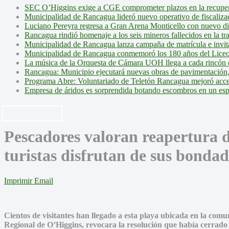
SEC O’Higgins exige a CGE comprometer plazos en la recupera
Municipalidad de Rancagua lideró nuevo operativo de fiscalizac
Luciano Pereyra regresa a Gran Arena Monticello con nuevo d
Rancagua rindió homenaje a los seis mineros fallecidos en la tr
Municipalidad de Rancagua lanza campaña de matrícula e invita 
Municipalidad de Rancagua conmemoró los 180 años del Liceo
La música de la Orquesta de Cámara UOH llega a cada rincón 
Rancagua: Municipio ejecutará nuevas obras de pavimentación,
Programa Abre: Voluntariado de Teletón Rancagua mejoró accesi
Empresa de áridos es sorprendida botando escombros en un es
Pescadores valoran reapertura 
turistas disfrutan de sus bondad
Imprimir
Email
Cientos de visitantes han llegado a esta playa ubicada en la comu
Regional de O’Higgins, revocara la resolución que había cerrado 