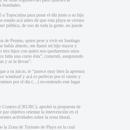
us bondades.
 a Topocalma para pasar el día junto a su hijo
s estado acá antes de que esta playa se cerrara
er pública, de uso de toda la gente, no puede
a de Peumo, quien pese a vivir en Santiago
se había abierto, me llamó mi hijo mayor y
is tres hijos con quien nos quedaremos unos
hace falta una como ésta”, comentó, asegurando
n y se la llevan”.
ue a su juicio, le “parece muy bien la apertura
e windsurf y acá es perfecto por el viento y
nimos por el día (…) recomiendo este lugar
de Costero (CRUBC), aprobó la propuesta de
 por objetivo orientar la intervención en el
rentes actividades sobre la zona litoral.
as la Zona de Turismo de Playa en la cual