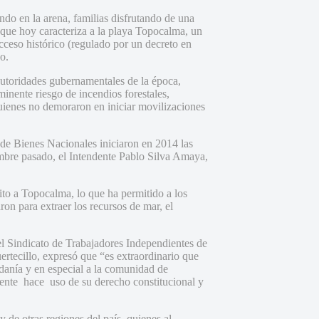
endo en la arena, familias disfrutando de una
o que hoy caracteriza a la playa Topocalma, un
cceso histórico (regulado por un decreto en
o.
autoridades gubernamentales de la época,
minente riesgo de incendios forestales,
 quienes no demoraron en iniciar movilizaciones
de Bienes Nacionales iniciaron en 2014 las
embre pasado, el Intendente Pablo Silva Amaya,
sito a Topocalma, lo que ha permitido a los
ron para extraer los recursos de mar, el
l Sindicato de Trabajadores Independientes de
rtecillo, expresó que “es extraordinario que
danía y en especial a la comunidad de
ente hace uso de su derecho constitucional y
 de otras regiones del país, quienes al