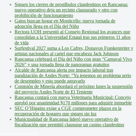
Siguen los cierres de prostíbulos clandestinos en Rancagua:
nuevo operativo deja un recinto clausurado y otro con
prohibición de funcionamiento
Gatos buscan hogar en Monticello: nueva jornada de
adopción llega en el Día del Niño
Rectora UOH presentó al Consejo Regional los avances que
consolidan a la Universidad Estatal tras sus primeros 11 años
de vida
Surfestival 2027 suma a Los Cafres, Donavon Frankenreiter y
artistas nacionales al cartel que encabeza Jack Johnson
Rancagua celebrará el Día del Niño con gran “Carnaval Vivo
2026” y una jornada llena de panoramas gratuitos
Alcalde de Rancagua alerta por impacto laboral tras
paralización de Andes Norte: “Ya tenemos un problema serio
de desempleo y esto puede agravarlo
Comisión de Minería abordará el próximo lunes la suspensión
del proyecto Andes Norte de El Teniente
Rancagua contará con nueva Veterinaria Municipal: Concejo
aprobó por unanimidad $170 millones para adquirir inmueble
SEC O’Higgins exige a CGE comprometer plazos en la
recuperación de hogares que siguen sin luz
Municipalidad de Rancagua lideró nuevo operativo de
fiscalización que permitió clausurar un casino clandestino