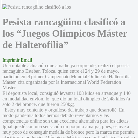
Pesista rancagüino clasificó a
los “Juegos Olímpicos Máster
de Halterofilia”
Imprimir
Email
Una notable actuación que a nadie ya sorprende, realizó el pesista
rancagüino Esteban Toloza, quien entre el 24 y 29 de mayo,
participó en el primer Campeonato Mundial Online de Halterofilia
Máster, cita organizada por la Internacional World Federation
Master.
El deportista local, consiguió levantar 108 kilos en arranque y 140
en modalidad envíon, lo que dió un total olímpico de 248 kilos (a
solo 2 del bronce, que fueron 250kg).
“Estoy muy contento y orgulloso del trabajo que desarrollé. En
modo pandemia todos hemos debido reiventarnos y las
competencias online son una excelente alternativa para los atletas.
Igual quedé con una sensación un poquito amarga, pues, estuve a
muy poco de conseguir medalla de bronce pero la marca me permite
clasificar a los Juegos Olímpicos Máster y eso es fantástico”, explica