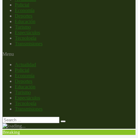
Policial
Economía
Deportes
Educación
Turismo
Espectáculos
Tecnología
Transmisiones
Menu
Actualidad
Policial
Economía
Deportes
Educación
Turismo
Espectáculos
Tecnología
Transmisiones
Breaking