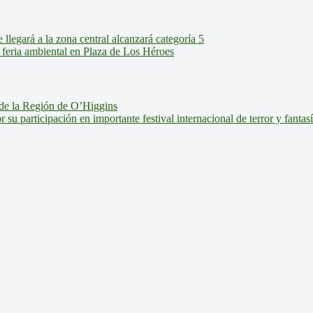
legará a la zona central alcanzará categoría 5
feria ambiental en Plaza de Los Héroes
de la Región de O’Higgins
u participación en importante festival internacional de terror y fantas