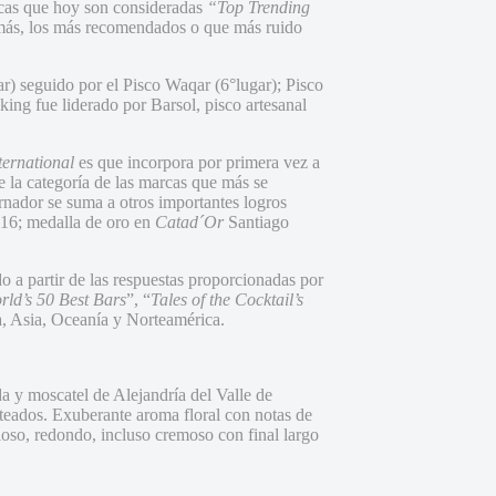
arcas que hoy son consideradas
“Top Trending
z más, los más recomendados o que más ruido
r) seguido por el Pisco Waqar (6°lugar); Pisco
king fue liderado por Barsol, pisco artesanal
ternational
es que incorpora por primera vez a
 la categoría de las marcas que más se
nador se suma a otros importantes logros
16; medalla de oro en
Catad´Or
Santiago
o a partir de las respuestas proporcionadas por
rld’s 50 Best Bars
”, “
Tales of the Cocktail’s
, Asia, Oceanía y Norteamérica.
a y moscatel de Alejandría del Valle de
lateados. Exuberante aroma floral con notas de
loso, redondo, incluso cremoso con final largo