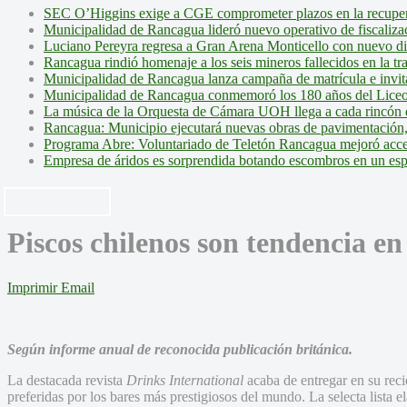
SEC O’Higgins exige a CGE comprometer plazos en la recupera
Municipalidad de Rancagua lideró nuevo operativo de fiscalizac
Luciano Pereyra regresa a Gran Arena Monticello con nuevo d
Rancagua rindió homenaje a los seis mineros fallecidos en la tr
Municipalidad de Rancagua lanza campaña de matrícula e invita 
Municipalidad de Rancagua conmemoró los 180 años del Liceo
La música de la Orquesta de Cámara UOH llega a cada rincón 
Rancagua: Municipio ejecutará nuevas obras de pavimentación,
Programa Abre: Voluntariado de Teletón Rancagua mejoró accesi
Empresa de áridos es sorprendida botando escombros en un es
Piscos chilenos son tendencia e
Imprimir
Email
Según informe anual de reconocida publicación británica.
La destacada revista
Drinks International
acaba de entregar en su reci
preferidas por los bares más prestigiosos del mundo. La selecta lista 