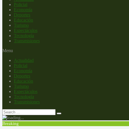
Policial
Economía
Deportes
Educación
Turismo
Espectáculos
Tecnología
Transmisiones
Menu
Actualidad
Policial
Economía
Deportes
Educación
Turismo
Espectáculos
Tecnología
Transmisiones
Breaking