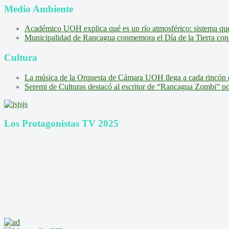
Medio Ambiente
Académico UOH explica qué es un río atmosférico: sistema que l
Municipalidad de Rancagua conmemora el Día de la Tierra con 
Cultura
La música de la Orquesta de Cámara UOH llega a cada rincón 
Seremi de Culturas destacó al escritor de “Rancagua Zombi” por s
Los Protagonistas TV 2025