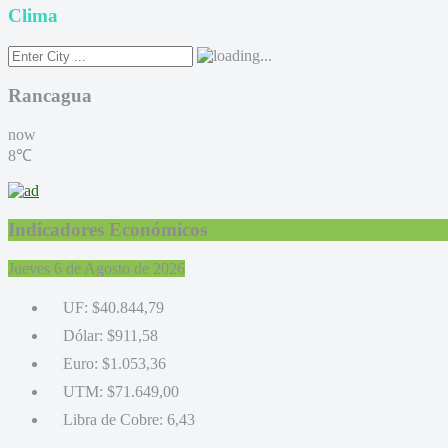
Clima
Rancagua
now
8℃
Indicadores Económicos
Jueves 6 de Agosto de 2026
UF:
$40.844,79
Dólar:
$911,58
Euro:
$1.053,36
UTM:
$71.649,00
Libra de Cobre:
6,43