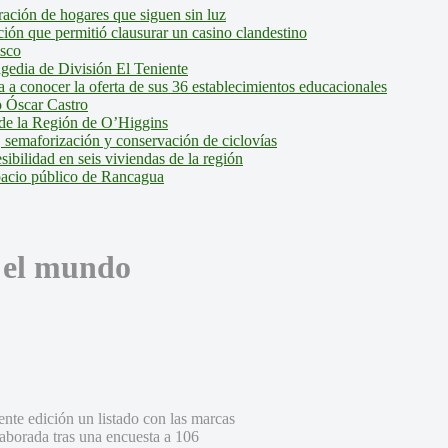
ción de hogares que siguen sin luz
ión que permitió clausurar un casino clandestino
isco
agedia de División El Teniente
a conocer la oferta de sus 36 establecimientos educacionales
 Óscar Castro
de la Región de O’Higgins
 semaforización y conservación de ciclovías
bilidad en seis viviendas de la región
pacio público de Rancagua
n el mundo
ente edición un listado con las marcas
elaborada tras una encuesta a 106