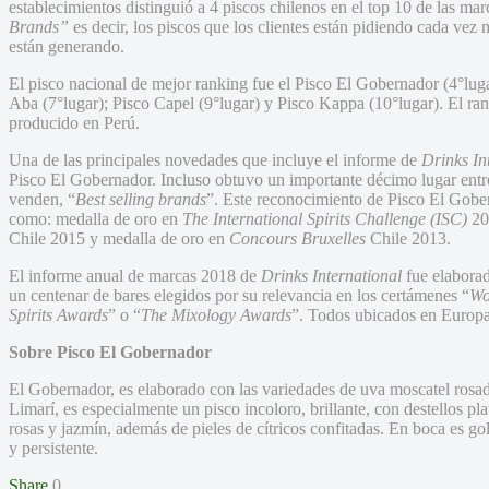
establecimientos distinguió a 4 piscos chilenos en el top 10 de las m
Brands”
es decir, los piscos que los clientes están pidiendo cada ve
están generando.
El pisco nacional de mejor ranking fue el Pisco El Gobernador (4°luga
Aba (7°lugar); Pisco Capel (9°lugar) y Pisco Kappa (10°lugar). El ran
producido en Perú.
Una de las principales novedades que incluye el informe de
Drinks In
Pisco El Gobernador. Incluso obtuvo un importante décimo lugar entre
venden, “
Best selling brands
”. Este reconocimiento de Pisco El Gober
como: medalla de oro en
The International Spirits Challenge
(ISC)
20
Chile 2015 y medalla de oro en
Concours Bruxelles
Chile 2013.
El informe anual de marcas 2018 de
Drinks International
fue elaborad
un centenar de bares elegidos por su relevancia en los certámenes “
Wo
Spirits Awards
” o “
The Mixology Awards
”. Todos ubicados en Europa
Sobre Pisco El Gobernador
El Gobernador, es elaborado con las variedades de uva moscatel rosad
Limarí, es especialmente un pisco incoloro, brillante, con destellos p
rosas y jazmín, además de pieles de cítricos confitadas. En boca es go
y persistente.
Share
0