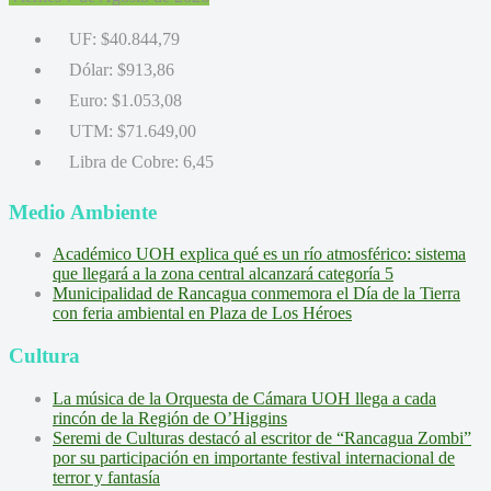
UF:
$40.844,79
Dólar:
$913,86
Euro:
$1.053,08
UTM:
$71.649,00
Libra de Cobre:
6,45
Medio Ambiente
Académico UOH explica qué es un río atmosférico: sistema
que llegará a la zona central alcanzará categoría 5
Municipalidad de Rancagua conmemora el Día de la Tierra
con feria ambiental en Plaza de Los Héroes
Cultura
La música de la Orquesta de Cámara UOH llega a cada
rincón de la Región de O’Higgins
Seremi de Culturas destacó al escritor de “Rancagua Zombi”
por su participación en importante festival internacional de
terror y fantasía