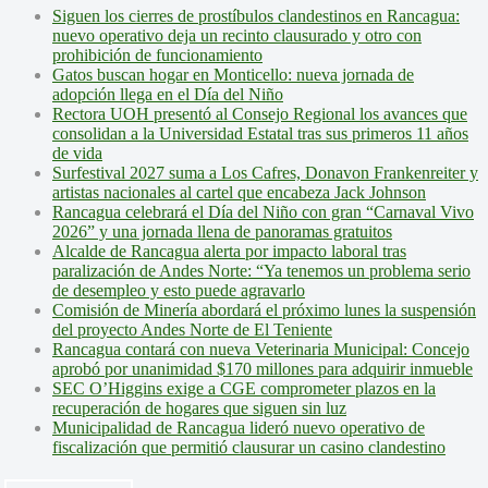
Siguen los cierres de prostíbulos clandestinos en Rancagua:
nuevo operativo deja un recinto clausurado y otro con
prohibición de funcionamiento
Gatos buscan hogar en Monticello: nueva jornada de
adopción llega en el Día del Niño
Rectora UOH presentó al Consejo Regional los avances que
consolidan a la Universidad Estatal tras sus primeros 11 años
de vida
Surfestival 2027 suma a Los Cafres, Donavon Frankenreiter y
artistas nacionales al cartel que encabeza Jack Johnson
Rancagua celebrará el Día del Niño con gran “Carnaval Vivo
2026” y una jornada llena de panoramas gratuitos
Alcalde de Rancagua alerta por impacto laboral tras
paralización de Andes Norte: “Ya tenemos un problema serio
de desempleo y esto puede agravarlo
Comisión de Minería abordará el próximo lunes la suspensión
del proyecto Andes Norte de El Teniente
Rancagua contará con nueva Veterinaria Municipal: Concejo
aprobó por unanimidad $170 millones para adquirir inmueble
SEC O’Higgins exige a CGE comprometer plazos en la
recuperación de hogares que siguen sin luz
Municipalidad de Rancagua lideró nuevo operativo de
fiscalización que permitió clausurar un casino clandestino