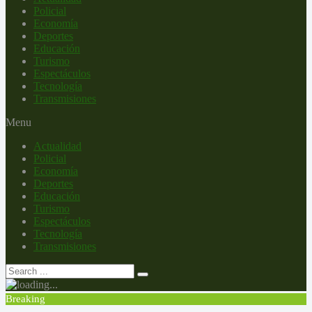
Policial
Economía
Deportes
Educación
Turismo
Espectáculos
Tecnología
Transmisiones
Menu
Actualidad
Policial
Economía
Deportes
Educación
Turismo
Espectáculos
Tecnología
Transmisiones
Breaking