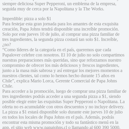
siempre deliciosa Super Pepperoni, un emblema de la empresa,
seguida muy de cerca por la Napolitana y la The Works.
Imperdible: pizza a solo $1
Para festejar esta gran jornada para los amantes de esta exquisita
creación, Papa Johns tendrá disponible una increíble promoción.
Solo por este jueves 10 de julio, al comprar una pizza familiar de
tres ingredientes, la segunda pizza costará tan solo $1. Increíble,
¿no?
“Como líderes de la categoría en el país, queremos que cada
Papalover celebre con nosotros. El 10 de julio no solo compartimos
nuestras preparaciones más queridas, sino que reforzamos nuestro
compromiso de ofrecer los más deliciosos y frescos ingredientes,
junto a la masa más sabrosa y así entregar los mejores momentos a
nuestros clientes, tal como lo hemos hecho durante 15 años en
Chile”, explica Mario Lorca, Gerente Comercial de Papa Johns
Chile.
Para acceder a la promoción, luego de comprar una pizza familiar de
tres ingredientes podrás acceder a una segunda pizza a $1, siendo
posible elegir entre las exquisitas Super Pepperoni o Napolitana. La
oferta no es acumulable con otros descuentos y no incluye delivery.
La pizza a $1 estará disponible solo durante este jueves 10 de julio
en todos los locales de Papa Johns en el país. Además, podrás
encontrar esta misma promoción y todo su fantástico menú en la
app, el sitio web www.papajohns.cl o llamando al 600 390 5000.