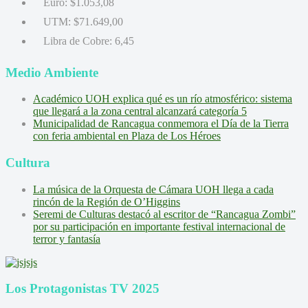
Euro:
$1.053,08
UTM:
$71.649,00
Libra de Cobre:
6,45
Medio Ambiente
Académico UOH explica qué es un río atmosférico: sistema
que llegará a la zona central alcanzará categoría 5
Municipalidad de Rancagua conmemora el Día de la Tierra
con feria ambiental en Plaza de Los Héroes
Cultura
La música de la Orquesta de Cámara UOH llega a cada
rincón de la Región de O’Higgins
Seremi de Culturas destacó al escritor de “Rancagua Zombi”
por su participación en importante festival internacional de
terror y fantasía
Los Protagonistas TV 2025