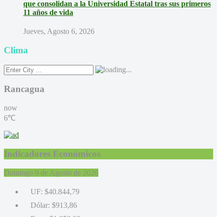
que consolidan a la Universidad Estatal tras sus primeros
11 años de vida
Jueves, Agosto 6, 2026
Clima
Rancagua
now
6℃
Indicadores Económicos
Domingo 9 de Agosto de 2026
UF:
$40.844,79
Dólar:
$913,86