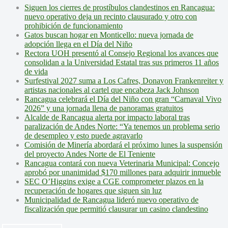
Siguen los cierres de prostíbulos clandestinos en Rancagua:
nuevo operativo deja un recinto clausurado y otro con
prohibición de funcionamiento
Gatos buscan hogar en Monticello: nueva jornada de
adopción llega en el Día del Niño
Rectora UOH presentó al Consejo Regional los avances que
consolidan a la Universidad Estatal tras sus primeros 11 años
de vida
Surfestival 2027 suma a Los Cafres, Donavon Frankenreiter y
artistas nacionales al cartel que encabeza Jack Johnson
Rancagua celebrará el Día del Niño con gran “Carnaval Vivo
2026” y una jornada llena de panoramas gratuitos
Alcalde de Rancagua alerta por impacto laboral tras
paralización de Andes Norte: “Ya tenemos un problema serio
de desempleo y esto puede agravarlo
Comisión de Minería abordará el próximo lunes la suspensión
del proyecto Andes Norte de El Teniente
Rancagua contará con nueva Veterinaria Municipal: Concejo
aprobó por unanimidad $170 millones para adquirir inmueble
SEC O’Higgins exige a CGE comprometer plazos en la
recuperación de hogares que siguen sin luz
Municipalidad de Rancagua lideró nuevo operativo de
fiscalización que permitió clausurar un casino clandestino