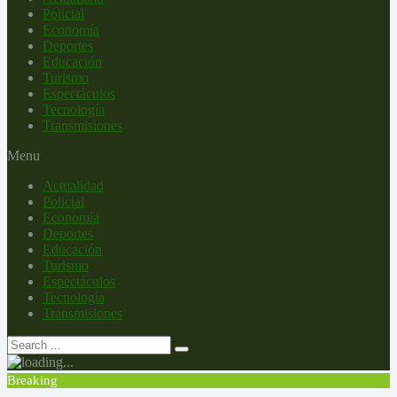
Policial
Economía
Deportes
Educación
Turismo
Espectáculos
Tecnología
Transmisiones
Menu
Actualidad
Policial
Economía
Deportes
Educación
Turismo
Espectáculos
Tecnología
Transmisiones
Breaking